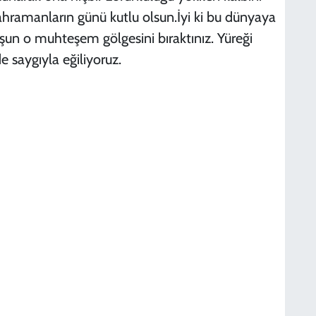
ahramanların günü kutlu olsun.İyi ki bu dünyaya
uşun o muhteşem gölgesini bıraktınız. Yüreği
K
D
 saygıyla eğiliyoruz.
S
N
D
D
S