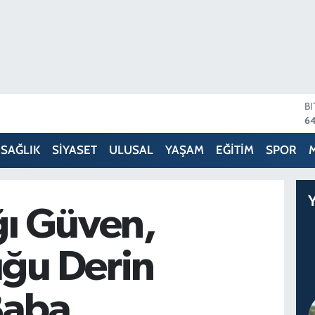
B
64
D
4
SAĞLIK
SİYASET
ULUSAL
YAŞAM
EĞİTİM
SPOR
E
5
S
Y
64
ğı Güven,
G
6
B
uğu Derin
13
Baba