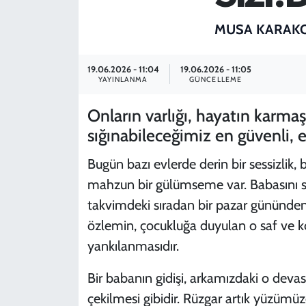
SPOR
MUSA KARAK
TEKNOLOJİ
19.06.2026 - 11:04
19.06.2026 - 11:05
YAYINLANMA
GÜNCELLEME
YAŞAM
Onların varlığı, hayatın karmaş
sığınabileceğimiz en güvenli, e
Bugün bazı evlerde derin bir sessizlik, 
mahzun bir gülümseme var. Babasını so
takvimdeki sıradan bir pazar gününden 
özlemin, çocukluğa duyulan o saf ve k
yankılanmasıdır.
​Bir babanın gidişi, arkamızdaki o deva
çekilmesi gibidir. Rüzgar artık yüzümü