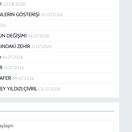
KI
03.08.2026
NLERİN GÖSTERİŞİ
30.07.2026
026
N DEĞİŞİMİ
24.07.2026
SINDAKİ ZEHİR
21.07.2026
ün
16.07.2026
AR
13.07.2026
ZAFER
09.07.2026
EY YILDIZI:ÇİVRİL
02.07.2026