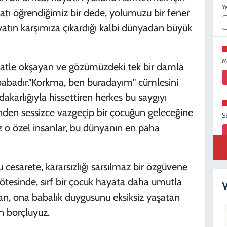
Y
yatı öğrendiğimiz bir dede, yolumuzu bir fener
atın karşımıza çıkardığı kalbi dünyadan büyük
M
katle okşayan ve gözümüzdeki tek bir damla
 babadır."Korkma, ben buradayım" cümlesini
fedakarlığıyla hissettiren herkes bu saygıyı
nden sessizce vazgeçip bir çocuğun geleceğine
Ş
z o özel insanlar, bu dünyanın en paha
cesarete, kararsızlığı sarsılmaz bir özgüvene
S
N
ötesinde, sırf bir çocuk hayata daha umutla
V
n, ona babalık duygusunu eksiksiz yaşatan
n borçluyuz.