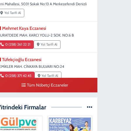
eni Mahallesi, 5031 Sokak No:13 A Merkezefendi Denizli
Yol Tarifi Al
Mehmet Kaya Eczanesi
URATDEDE MAH. KARCI YOLU-2 SOK. NO:6 B
0 (258) 261 22 21
Yol Tarifi Al
Tüfekçioğlu Eczanesi
EMİKLER MAH. CİNKAYA BULVARI NO:24
0 (258) 371 42 45
Yol Tarifi Al
Tüm Nöbetçi Eczaneler
Duygu Eczanesi
ırakapılar Mahallesi, Şehit Albay Karaoğlanoğlu Caddesi
o:10 B Merkezefendi Denizli
itrindeki Firmalar
0 (258) 241 70 82
Yol Tarifi Al
Ada Eczanesi