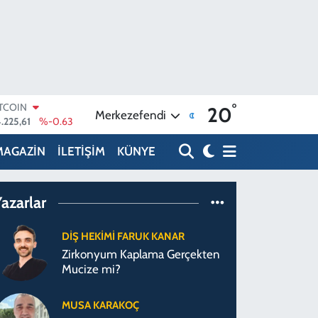
°
ITCOIN
20
Merkezefendi
.225,61
%-0.63
OLAR
7,6704
%0
MAGAZİN
İLETİŞİM
KÜNYE
URO
5,0406
%-0.08
TERLİN
azarlar
,2143
%0
RAM ALTIN
510.40
%0.45
DİŞ HEKİMİ FARUK KANAR
İST100
Zirkonyum Kaplama Gerçekten
.799
%70
Mucize mi?
MUSA KARAKOÇ