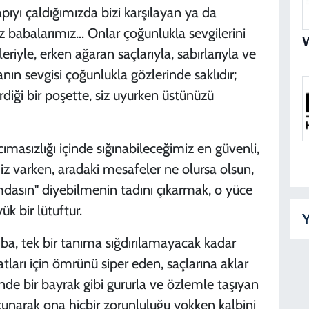
B
pıyı çaldığımızda bizi karşılayan ya da
N
 babalarımız... Onlar çoğunlukla sevgilerini
leriyle, erken ağaran saçlarıyla, sabırlarıyla ve
anın sevgisi çoğunlukla gözlerinde saklıdır;
iği bir poşette, siz uyurken üstünüzü
B
D
ımasızlığı içinde sığınabileceğimiz en güvenli,
miz varken, aradaki mesafeler ne olursa olsun,
K
rkamdasın" diyebilmenin tadını çıkarmak, o yüce
D
k bir lütuftur.
Y
ıba, tek bir tanıma sığdırılamayacak kadar
ları için ömrünü siper eden, saçlarına aklar
Y
D
nde bir bayrak gibi gururla ve özlemle taşıyan
kunarak ona hiçbir zorunluluğu yokken kalbini