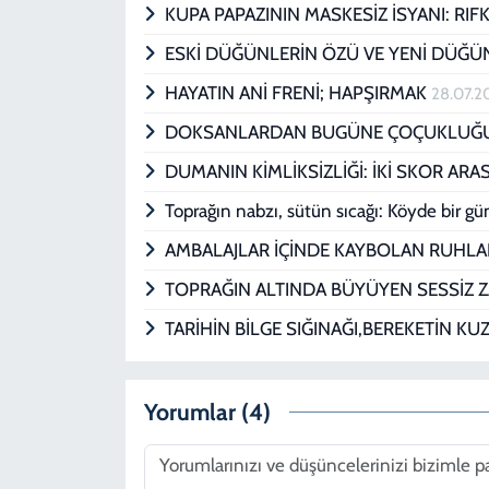
KUPA PAPAZININ MASKESİZ İSYANI: RIF
ESKİ DÜĞÜNLERİN ÖZÜ VE YENİ DÜĞÜ
HAYATIN ANİ FRENİ; HAPŞIRMAK
28.07.2
DOKSANLARDAN BUGÜNE ÇOÇUKLUĞU
DUMANIN KİMLİKSİZLİĞİ: İKİ SKOR ARA
Toprağın nabzı, sütün sıcağı: Köyde bir g
AMBALAJLAR İÇİNDE KAYBOLAN RUHL
TOPRAĞIN ALTINDA BÜYÜYEN SESSİZ 
TARİHİN BİLGE SIĞINAĞI,BEREKETİN KUZ
Yorumlar (4)