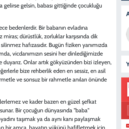
a gelirse gelsin, babası gittiğinde çocukluğu
A
ece bedenlerdir. Bir babanın evladına
 miras; dürüstlük, zorluklar karşısında dik
silinmez hafızasıdır. Bugün fiziken yanımızda
ımda, vicdanımızın sesini her dinlediğimizde
de duyarız. Onlar artık gökyüzünden bizi izleyen,
Y
rlerle bize rehberlik eden en sessiz, en asil
rmetle ve sonsuz bir rahmetle anıları önünde
ilerlemez ve kader bazen en güzel şefkat
 sunar. Bir çocuğun dünyasında "baba"
soyadını taşımak ya da aynı kanı paylaşmak
an bir amca, hayatın yükünü hafifletmek için