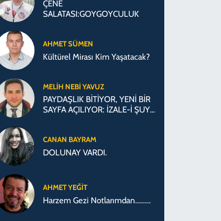
ÇENE
SALATASI:GOYGOYCULUK
AHMET SÜMEN
Kültürel Mirası Kim Yaşatacak?
MELIH NEBI YAVUZ
PAYDAŞLIK BİTİYOR, YENİ BİR
SAYFA AÇILIYOR: İZALE-İ ŞUYU
SÜRECİ
CANAN BAYRAM
DOLUNAY VARDI.
AHMET YEĞİT
Harzem Gezi Notlarımdan........