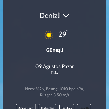
SPOR
Denizli
TEKNOLOJİ
°
29
YAŞAM
Güneşli
09 Ağustos Pazar
11:15
Nem: %26, Basınç: 1010 hpa hPa,
Rüzgar: 3.50 m/s
Acıpayam
Babadağ
Baklan
Bekilli