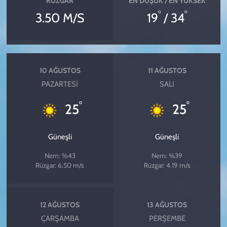
RÜZGAR
EN DÜŞÜK / EN YÜKSEK
°
°
3.50 M/S
19
/ 34
10 AĞUSTOS
11 AĞUSTOS
PAZARTESI
SALI
°
°
25
25
Güneşli
Güneşli
Nem: %43
Nem: %39
Rüzgar: 6.50 m/s
Rüzgar: 4.19 m/s
12 AĞUSTOS
13 AĞUSTOS
ÇARŞAMBA
PERŞEMBE