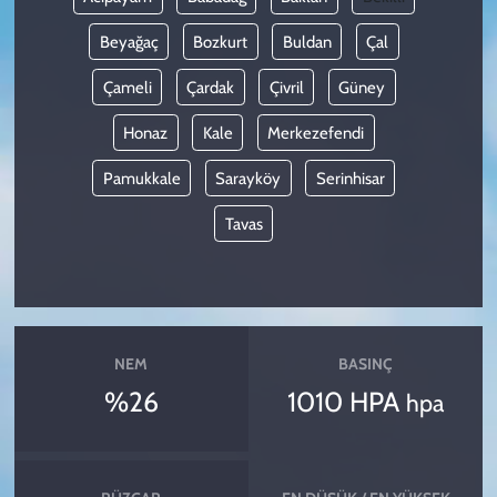
Beyağaç
Bozkurt
Buldan
Çal
Çameli
Çardak
Çivril
Güney
Honaz
Kale
Merkezefendi
Pamukkale
Sarayköy
Serinhisar
Tavas
NEM
BASINÇ
%26
1010 HPA
hpa