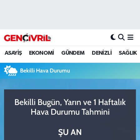
ASAYİŞ
Merkezefendi Hava Durumu
DENİZLİ
Merkezefendi Trafik Yoğunluk Haritası
ASAYİŞ
EKONOMİ
GÜNDEM
DENİZLİ
SAĞLIK
EĞİTİM
Süper Lig Puan Durumu ve Fikstür
Bekilli Hava Durumu
EKONOMİ
Tüm Manşetler
GÜNDEM
Son Dakika Haberleri
Bekilli Bugün, Yarın ve 1 Haftalık
ULUSAL
Haber Arşivi
Hava Durumu Tahmini
SAĞLIK
ŞU AN
SİYASET