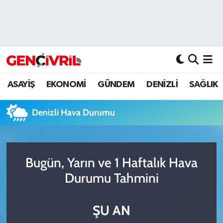
ASAYİŞ
Merkezefendi Hava Durumu
DENİZLİ
Merkezefendi Trafik Yoğunluk Haritası
ASAYİŞ
EKONOMİ
GÜNDEM
DENİZLİ
SAĞLIK
EĞİTİM
Süper Lig Puan Durumu ve Fikstür
Denizli Hava Durumu
EKONOMİ
Tüm Manşetler
GÜNDEM
Son Dakika Haberleri
Bugün, Yarın ve 1 Haftalık Hava
ULUSAL
Haber Arşivi
Durumu Tahmini
SAĞLIK
ŞU AN
SİYASET