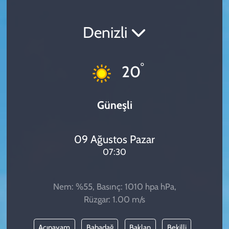
SPOR
Denizli
TEKNOLOJİ
°
20
YAŞAM
Güneşli
09 Ağustos Pazar
07:30
Nem: %55, Basınç: 1010 hpa hPa,
Rüzgar: 1.00 m/s
Acıpayam
Babadağ
Baklan
Bekilli