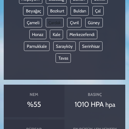
Beyağaç
Bozkurt
Buldan
Çal
Çameli
Çardak
Çivril
Güney
Honaz
Kale
Merkezefendi
Pamukkale
Sarayköy
Serinhisar
Tavas
NEM
BASINÇ
%55
1010 HPA
hpa