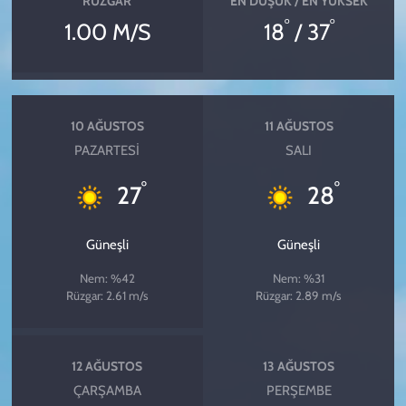
RÜZGAR
EN DÜŞÜK / EN YÜKSEK
°
°
1.00 M/S
18
/ 37
10 AĞUSTOS
11 AĞUSTOS
PAZARTESI
SALI
°
°
27
28
Güneşli
Güneşli
Nem: %42
Nem: %31
Rüzgar: 2.61 m/s
Rüzgar: 2.89 m/s
12 AĞUSTOS
13 AĞUSTOS
ÇARŞAMBA
PERŞEMBE