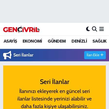
ASAYİŞ
Merkezefendi Hava Durumu
DENİZLİ
Merkezefendi Trafik Yoğunluk Haritası
ASAYİŞ
EKONOMİ
GÜNDEM
DENİZLİ
SAĞLIK
EĞİTİM
Süper Lig Puan Durumu ve Fikstür
Seri İlanlar
İlan Ekle
EKONOMİ
Tüm Manşetler
GÜNDEM
Son Dakika Haberleri
Seri İlanlar
ULUSAL
Haber Arşivi
İlanınızı ekleyerek en güncel seri
SAĞLIK
ilanlar listesinde yerinizi alabilir ve
SİYASET
daha fazla kişiye ulaşabilirsiniz.