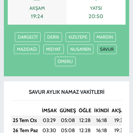
AKŞAM
YATSI
19:24
20:50
DARGECİT
DERİK
KIZILTEPE
MARDİN
MAZIDAĞI
MİDYAT
NUSAYBİN
SAVUR
ÖMERLİ
SAVUR AYLIK NAMAZ VAKITLERI
İMSAK
GÜNEŞ
ÖĞLE
İKINDI
AKŞAM
25 Tem Cts
03:29
05:08
12:28
16:18
19:39
26 Tem Paz
03:30
05:08
12:28
16:18
19:38