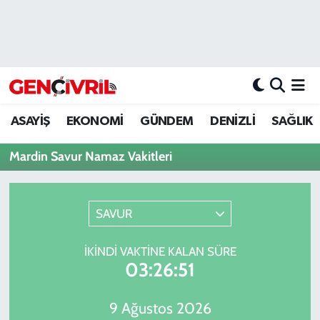
ASAYİŞ
Merkezefendi Hava Durumu
DENİZLİ
Merkezefendi Trafik Yoğunluk Haritası
ASAYİŞ
EKONOMİ
GÜNDEM
DENİZLİ
SAĞLIK
EĞİTİM
Süper Lig Puan Durumu ve Fikstür
Mardin Savur Namaz Vakitleri
EKONOMİ
Tüm Manşetler
GÜNDEM
Son Dakika Haberleri
SAVUR
ULUSAL
Haber Arşivi
İKINDI VAKTINE KALAN SÜRE
03:26:51
SAĞLIK
9 Ağustos 2026
SİYASET