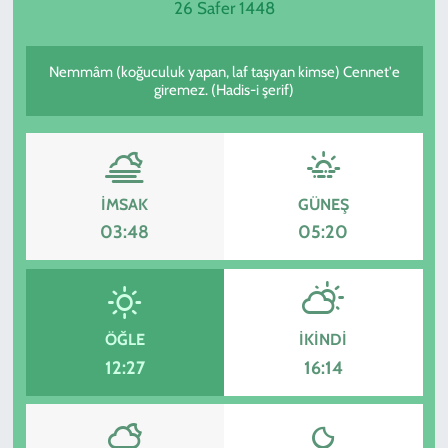
26 Safer 1448
SPOR
Nemmâm (koğuculuk yapan, laf taşıyan kimse) Cennet'e
TEKNOLOJİ
giremez. (Hadis-i şerif)
YAŞAM
İMSAK
GÜNEŞ
03:48
05:20
ÖĞLE
İKINDI
12:27
16:14