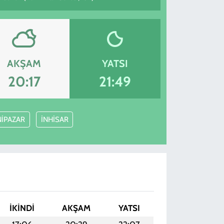
AKŞAM
YATSI
20:17
21:49
NİPAZAR
İNHİSAR
İKINDI
AKŞAM
YATSI