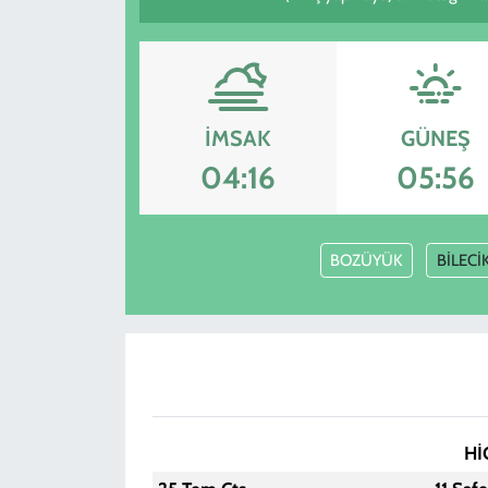
SPOR
TEKNOLOJİ
İMSAK
GÜNEŞ
YAŞAM
04:16
05:56
BOZÜYÜK
BİLECİ
Hİ