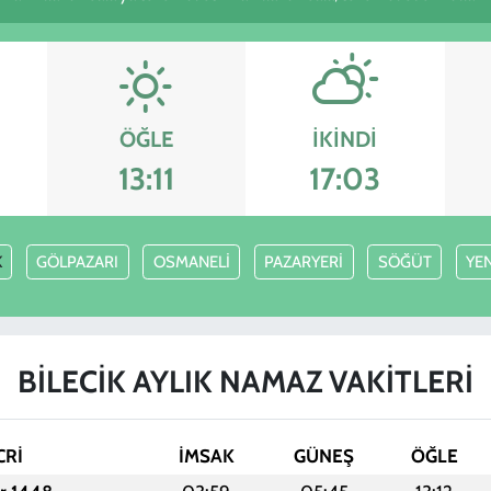
ÖĞLE
İKINDI
13:11
17:03
K
GÖLPAZARI
OSMANELİ
PAZARYERİ
SÖĞÜT
YE
BİLECİK AYLIK NAMAZ VAKITLERI
CRİ
İMSAK
GÜNEŞ
ÖĞLE