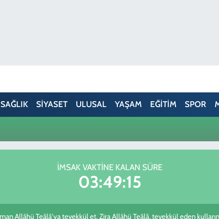
SAĞLIK
SİYASET
ULUSAL
YAŞAM
EĞİTİM
SPOR
İMSAK VAKTINE KALAN SÜRE
03:49:15
an Allâhü Teâlâ'ya tevekkül et. Zira Allâhü Teâlâ, tevekkül eden kullarını