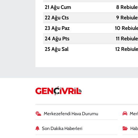
21 Ağu Cum
8 Rebiule
22 Ağu Cts
9 Rebiule
23 Ağu Paz
10 Rebiul
24 Ağu Pts
11 Rebiul
25 Ağu Sal
12 Rebiul
Merkezefendi Hava Durumu
Merk
Son Dakika Haberleri
Habe