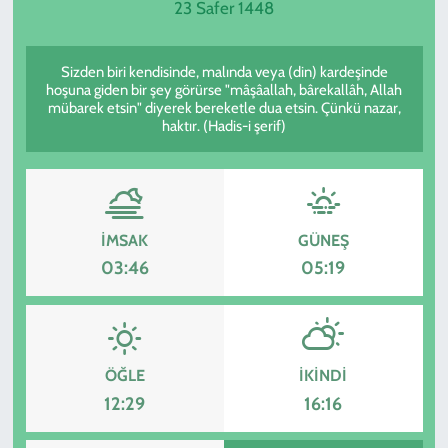
23 Safer 1448
SPOR
Sizden biri kendisinde, malında veya (din) kardeşinde
TEKNOLOJİ
hoşuna giden bir şey görürse "mâşâallah, bârekallâh, Allah
mübarek etsin" diyerek bereketle dua etsin. Çünkü nazar,
haktır. (Hadis-i şerif)
YAŞAM
İMSAK
GÜNEŞ
03:46
05:19
ÖĞLE
İKINDI
12:29
16:16