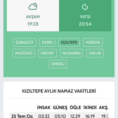
AKŞAM
YATSI
19:28
20:54
DARGECİT
DERİK
KIZILTEPE
MARDİN
MAZIDAĞI
MİDYAT
NUSAYBİN
SAVUR
ÖMERLİ
KIZILTEPE AYLIK NAMAZ VAKITLERI
İMSAK
GÜNEŞ
ÖĞLE
İKINDI
AKŞAM
25 Tem Cts
03:32
05:10
12:29
16:19
19:39