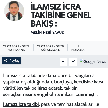
İLAMSIZ İCRA
SPOR
TAKİBİNE GENEL
TEKNOLOJİ
BAKIŞ :
MELIH NEBI YAVUZ
YAŞAM
27.02.2025 - 09:27
27.02.2025 - 09:28
1
YAYINLANMA
GÜNCELLEME
PAYLAŞIM
Paylaş
-
+
A
A
İlamsız icra takibinde daha önce bir yargılama
yapılmamış olduğundan; borçluya, kendisine karşı
yürütülen takibe itiraz ederek, takibin
sonuçlanmasına engel olma imkanı tanınmıştır.
ilamsız icra takibi
, para ve teminat alacakları ile