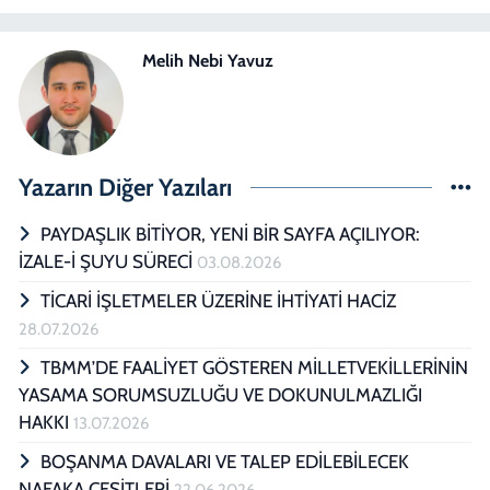
Melih Nebi Yavuz
Yazarın Diğer Yazıları
PAYDAŞLIK BİTİYOR, YENİ BİR SAYFA AÇILIYOR:
İZALE-İ ŞUYU SÜRECİ
03.08.2026
TİCARİ İŞLETMELER ÜZERİNE İHTİYATİ HACİZ
28.07.2026
TBMM’DE FAALİYET GÖSTEREN MİLLETVEKİLLERİNİN
YASAMA SORUMSUZLUĞU VE DOKUNULMAZLIĞI
HAKKI
13.07.2026
BOŞANMA DAVALARI VE TALEP EDİLEBİLECEK
NAFAKA ÇEŞİTLERİ
22.06.2026