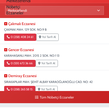
Çakmak Eczanesi
ÇAKMAK MAH. 129 SOK. NO:9 B
0 (258) 408 24 61
Yol Tarifi Al
Gencer Eczanesi
KARAHASANLI MAH. 2015 2 SOK. NO:1 13
0 (551) 672 36 66
Yol Tarifi Al
Demiray Eczanesi
SIRAKAPILAR MAH. ŞEHİT ALBAY KARAOĞLANOĞLU CAD. NO: 42
0 (258) 265 58 15
Yol Tarifi Al
Tüm Nöbetçi Eczaneler
Denizli Eczanesi
SIRAKAPILAR MAH. ŞEHİT ALBAY KARAOĞLANOĞLU CAD. NO:32