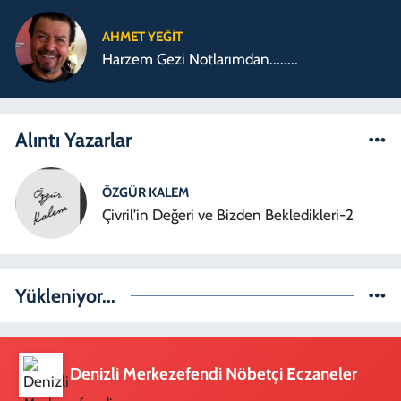
AHMET YEĞİT
Harzem Gezi Notlarımdan........
Alıntı Yazarlar
ÖZGÜR KALEM
Çivril’in Değeri ve Bizden Bekledikleri-2
Yükleniyor...
Denizli Merkezefendi Nöbetçi Eczaneler