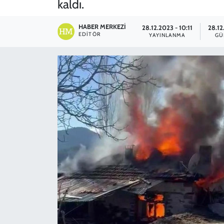
kaldı.
SPOR
HABER MERKEZI
28.12.2023 - 10:11
28.12
EDITÖR
YAYINLANMA
GÜ
TEKNOLOJİ
YAŞAM