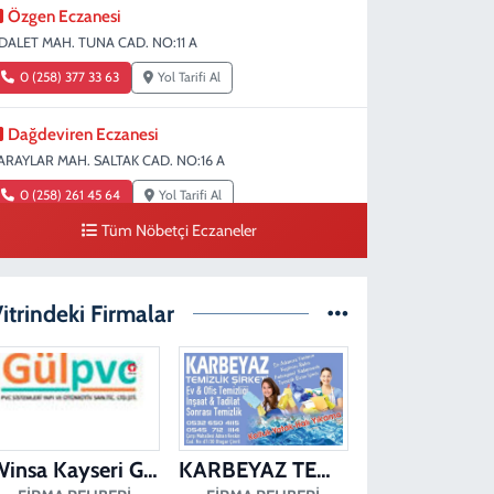
Özgen Eczanesi
DALET MAH. TUNA CAD. NO:11 A
0 (258) 377 33 63
Yol Tarifi Al
Dağdeviren Eczanesi
ARAYLAR MAH. SALTAK CAD. NO:16 A
0 (258) 261 45 64
Yol Tarifi Al
Tüm Nöbetçi Eczaneler
Erdem Eczanesi
IRAKAPILAR MAH. ŞEHİT ALBAY KARAOĞLANOĞLU CAD.
O:28
itrindeki Firmalar
0 (258) 261 45 60
Yol Tarifi Al
Dişçioğlu Eczanesi
UMLUPINAR CAD. NO:28 A
0 (258) 265 32 91
Yol Tarifi Al
Winsa Kayseri Gül Pvc Pencere Kayseri Winsa
KARBEYAZ TEMİZLİK