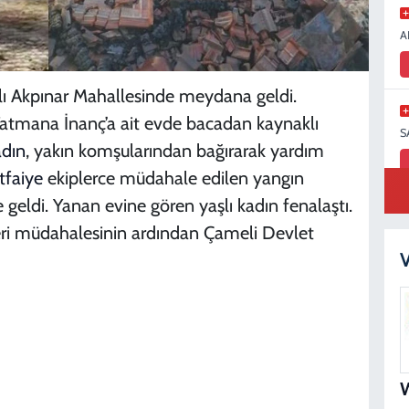
A
ğlı Akpınar Mahallesinde meydana geldi.
 Fatmana İnanç’a ait evde bacadan kaynaklı
S
adın
, yakın komşularından bağırarak yardım
İtfaiye
ekiplerce müdahale edilen yangın
geldi. Yanan evine gören yaşlı kadın fenalaştı.
ri müdahalesinin ardından Çameli Devlet
S
N
V
D