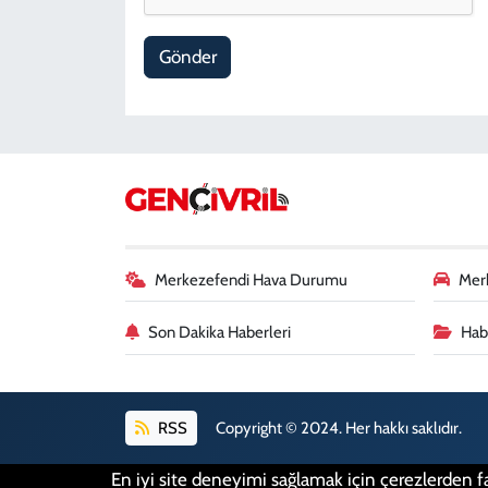
Gönder
Merkezefendi Hava Durumu
Merk
Son Dakika Haberleri
Habe
RSS
Copyright © 2024. Her hakkı saklıdır.
En iyi site deneyimi sağlamak için çerezlerden fa