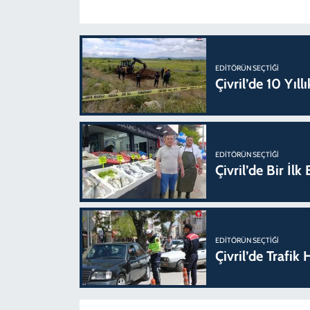
EDITÖRÜN SEÇTIĞI
Çivril’de 10 Yıl
EDITÖRÜN SEÇTIĞI
Çivril’de Bir İl
EDITÖRÜN SEÇTIĞI
Çivril’de Trafi