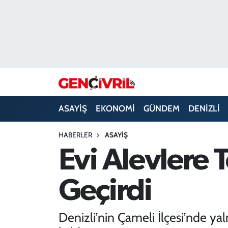
ASAYİŞ
Merkezefendi Hava Durumu
DENİZLİ
Merkezefendi Trafik Yoğunluk Haritası
EĞİTİM
Süper Lig Puan Durumu ve Fikstür
ASAYİŞ
EKONOMİ
GÜNDEM
DENİZLİ
EKONOMİ
Tüm Manşetler
HABERLER
ASAYİŞ
GÜNDEM
Son Dakika Haberleri
Evi Alevlere 
ULUSAL
Haber Arşivi
Geçirdi
SAĞLIK
Denizli’nin Çameli İlçesi’nde ya
SİYASET