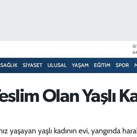
B
6
D
4
E
SAĞLIK
SİYASET
ULUSAL
YAŞAM
EĞİTİM
SPOR
5
S
64
G
Teslim Olan Yaşlı K
6
B
13
lnız yaşayan yaşlı kadının evi, yangında har