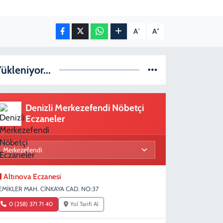
-
+
A
A
ükleniyor...
Denizli Merkezefendi Nöbetçi
Eczaneler
Altınova Eczanesi
EMİKLER MAH. CİNKAYA CAD. NO:37
0 (258) 371 71 40
Yol Tarifi Al