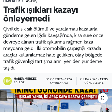
HABERLER
ASAYİŞ
Trafik ışıkları kazayı
SPOR
önleyemedi
TEKNOLOJİ
Çivril’de sık sık ölümlü ve yaralamalı kazalarla
YAŞAM
gündeme gelen İğdir Kavşağı’nda, kısa süre önce
devreye alınan trafik ışıklarına rağmen kaza
meydana geldi. İki otomobilin çarpıştığı kazada
araçlar kullanılamaz hale gelirken, olay bölgede
trafik güvenliği tartışmalarını yeniden gündeme
taşıdı.
HABER MERKEZI
05.06.2026 - 12:57
05.06.2026 - 13:05
EDITÖR
YAYINLANMA
GÜNCELLEME