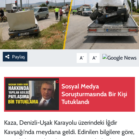
Paylaş
-
+
A
A
Sosyal Medya
Soruşturmasında Bir Kişi
Tutuklandı
Kaza, Denizli-Uşak Karayolu üzerindeki İğdir
Kavşağı’nda meydana geldi. Edinilen bilgilere göre,