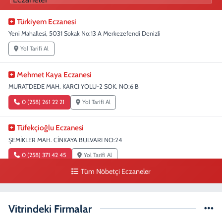
Türkiyem Eczanesi
Yeni Mahallesi, 5031 Sokak No:13 A Merkezefendi Denizli
Yol Tarifi Al
Mehmet Kaya Eczanesi
MURATDEDE MAH. KARCI YOLU-2 SOK. NO:6 B
0 (258) 261 22 21
Yol Tarifi Al
Tüfekçioğlu Eczanesi
ŞEMİKLER MAH. CİNKAYA BULVARI NO:24
0 (258) 371 42 45
Yol Tarifi Al
Tüm Nöbetçi Eczaneler
Duygu Eczanesi
Sırakapılar Mahallesi, Şehit Albay Karaoğlanoğlu Caddesi No:10 B
Merkezefendi Denizli
Vitrindeki Firmalar
0 (258) 241 70 82
Yol Tarifi Al