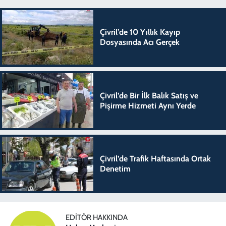
Çivril’de 10 Yıllık Kayıp
Dosyasında Acı Gerçek
Çivril’de Bir İlk Balık Satış ve
Pişirme Hizmeti Aynı Yerde
Çivril’de Trafik Haftasında Ortak
Denetim
EDITÖR HAKKINDA