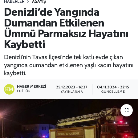
HABERLER
ASAYİŞ
Denizli’de Yangında
SPOR
Dumandan Etkilenen
TEKNOLOJİ
Ümmü Parmaksız Hayatını
YAŞAM
Kaybetti
Denizli’nin Tavas İlçesi’nde tek katlı evde çıkan
yangında dumandan etkilenen yaşlı kadın hayatını
kaybetti.
HABER MERKEZI
25.12.2023 - 16:37
04.11.2024 - 22:15
EDITÖR
YAYINLANMA
GÜNCELLEME