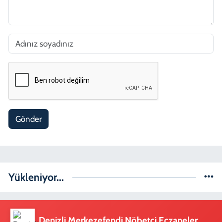
Gönder
Yükleniyor...
Denizli Merkezefendi Nöbetçi Eczaneler