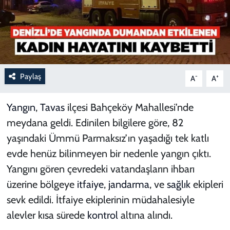
Paylaş
-
+
A
A
Yangın
,
Tavas
ilçesi Bahçeköy Mahallesi’nde
meydana geldi. Edinilen bilgilere göre, 82
yaşındaki Ümmü Parmaksız’ın yaşadığı tek katlı
evde henüz bilinmeyen bir nedenle yangın çıktı.
Yangını gören çevredeki vatandaşların ihbarı
üzerine bölgeye
itfaiye
,
jandarma
, ve
sağlık
ekipleri
sevk edildi. İtfaiye ekiplerinin müdahalesiyle
alevler kısa sürede
kontrol
altına alındı.