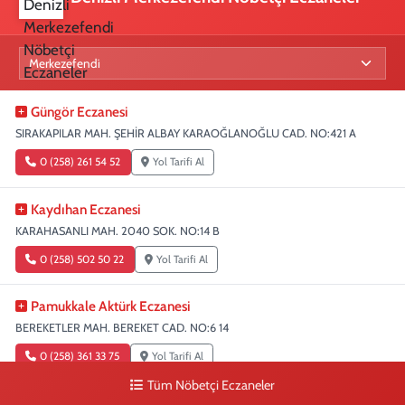
Güngör Eczanesi
SIRAKAPILAR MAH. ŞEHİR ALBAY KARAOĞLANOĞLU CAD. NO:421 A
0 (258) 261 54 52
Yol Tarifi Al
Kaydıhan Eczanesi
KARAHASANLI MAH. 2040 SOK. NO:14 B
0 (258) 502 50 22
Yol Tarifi Al
Pamukkale Aktürk Eczanesi
BEREKETLER MAH. BEREKET CAD. NO:6 14
0 (258) 361 33 75
Yol Tarifi Al
Tüm Nöbetçi Eczaneler
Turunç Eczanesi