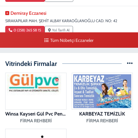
Demiray Eczanesi
SIRAKAPILAR MAH. ŞEHİT ALBAY KARAOĞLANOĞLU CAD. NO: 42
0 (258) 265 58 15
Yol Tarifi Al
Tüm Nöbetçi Eczaneler
Denizli Eczanesi
SIRAKAPILAR MAH. ŞEHİT ALBAY KARAOĞLANOĞLU CAD. NO:32
Vitrindeki Firmalar
0 (258) 263 51 95
Yol Tarifi Al
Sena Kelleci Eczanesi
MERKEZEFENDİ MAH. 29 EKİM BULV. CAD. NO:23 B
0 (258) 377 21 21
Yol Tarifi Al
Winsa Kayseri Gül Pvc Pencere Kayseri Winsa
KARBEYAZ TEMİZLİK
FIRMA REHBERI
FIRMA REHBERI