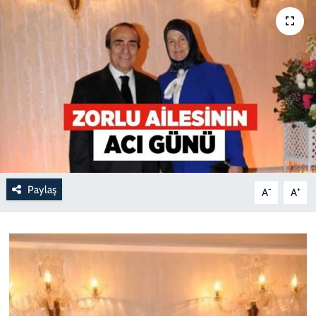
Paylaş
-
+
A
A