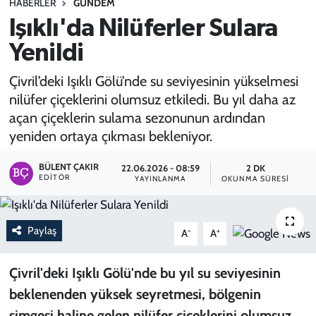
HABERLER
GÜNDEM
Işıklı'da Nilüferler Sulara
SPOR
Yenildi
TEKNOLOJİ
Çivril’deki Işıklı Gölü’nde su seviyesinin yükselmesi
YAŞAM
nilüfer çiçeklerini olumsuz etkiledi. Bu yıl daha az
açan çiçeklerin sulama sezonunun ardından
yeniden ortaya çıkması bekleniyor.
BÜLENT ÇAKIR
22.06.2026 - 08:59
2 DK
EDITÖR
YAYINLANMA
OKUNMA SÜRESI
Paylaş
-
+
A
A
Çivril'deki Işıklı Gölü'nde bu yıl su seviyesinin
beklenenden yüksek seyretmesi, bölgenin
simgesi haline gelen nilüfer çiçeklerini olumsuz