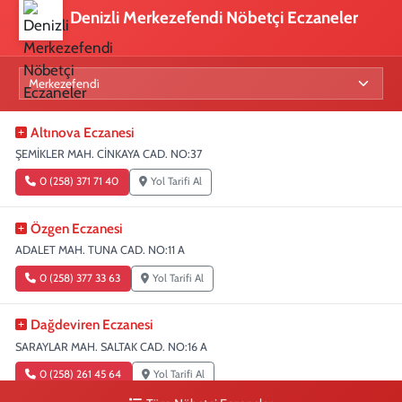
Denizli Merkezefendi Nöbetçi Eczaneler
Altınova Eczanesi
ŞEMİKLER MAH. CİNKAYA CAD. NO:37
0 (258) 371 71 40
Yol Tarifi Al
Özgen Eczanesi
ADALET MAH. TUNA CAD. NO:11 A
0 (258) 377 33 63
Yol Tarifi Al
Dağdeviren Eczanesi
SARAYLAR MAH. SALTAK CAD. NO:16 A
0 (258) 261 45 64
Yol Tarifi Al