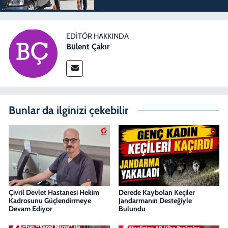
EDITÖR HAKKINDA
Bülent Çakır
Bunlar da ilginizi çekebilir
Çivril Devlet Hastanesi Hekim
Derede Kaybolan Keçiler
Kadrosunu Güçlendirmeye
Jandarmanın Desteğiyle
Devam Ediyor
Bulundu