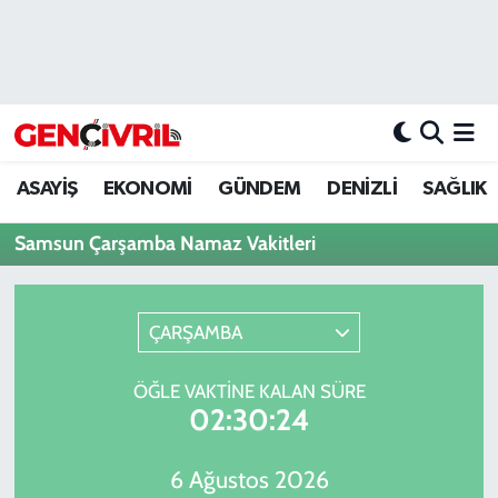
ASAYİŞ
Merkezefendi Hava Durumu
DENİZLİ
Merkezefendi Trafik Yoğunluk Haritası
ASAYİŞ
EKONOMİ
GÜNDEM
DENİZLİ
SAĞLIK
EĞİTİM
Süper Lig Puan Durumu ve Fikstür
Samsun Çarşamba Namaz Vakitleri
EKONOMİ
Tüm Manşetler
GÜNDEM
Son Dakika Haberleri
ÇARŞAMBA
ULUSAL
Haber Arşivi
ÖĞLE VAKTINE KALAN SÜRE
02:30:24
SAĞLIK
6 Ağustos 2026
SİYASET