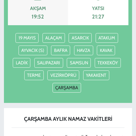
AKŞAM
YATSI
19:52
21:27
19 MAYIS
ALAÇAM
ASARCIK
ATAKUM
AYVACIK (S)
BAFRA
HAVZA
KAVAK
LADİK
SALIPAZARI
SAMSUN
TEKKEKÖY
TERME
VEZİRKÖPRÜ
YAKAKENT
ÇARŞAMBA
ÇARŞAMBA AYLIK NAMAZ VAKITLERI