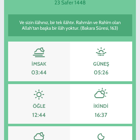
23 Safer 1448
SPOR
Ve sizin ilâhınız, bir tek ilâhtır. Rahmân ve Rahîm olan
TEKNOLOJİ
Allah'tan başka bir ilâh yoktur. (Bakara Sûresi, 163)
YAŞAM
İMSAK
GÜNEŞ
03:44
05:26
ÖĞLE
İKINDI
12:44
16:37