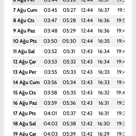
7 Ağu Cum
03:45
05:27
12:44
16:37
19:51
8 Ağu Cts
03:47
05:28
12:44
16:36
19:50
9 Ağu Paz
03:48
05:29
12:44
16:36
19:48
10 Ağu Pts
03:50
05:30
12:44
16:35
19:47
11 Ağu Sal
03:52
05:31
12:43
16:34
19:46
12 Ağu Çar
03:53
05:32
12:43
16:34
19:44
13 Ağu Per
03:55
05:33
12:43
16:33
19:43
14 Ağu Cum
03:56
05:34
12:43
16:33
19:42
15 Ağu Cts
03:58
05:35
12:43
16:32
19:40
16 Ağu Paz
03:59
05:36
12:43
16:31
19:39
17 Ağu Pts
04:01
05:37
12:42
16:31
19:37
18 Ağu Sal
04:02
05:38
12:42
16:30
19:36
19 Ağu Çar
04:03
05:39
12:42
16:29
19:35