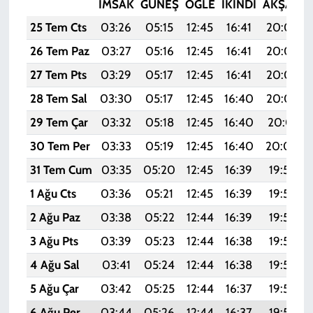
İMSAK
GÜNEŞ
ÖĞLE
İKINDI
AKŞAM
25 Tem Cts
03:26
05:15
12:45
16:41
20:05
26 Tem Paz
03:27
05:16
12:45
16:41
20:04
27 Tem Pts
03:29
05:17
12:45
16:41
20:03
28 Tem Sal
03:30
05:17
12:45
16:40
20:02
29 Tem Çar
03:32
05:18
12:45
16:40
20:01
30 Tem Per
03:33
05:19
12:45
16:40
20:00
31 Tem Cum
03:35
05:20
12:45
16:39
19:59
1 Ağu Cts
03:36
05:21
12:45
16:39
19:58
2 Ağu Paz
03:38
05:22
12:44
16:39
19:57
3 Ağu Pts
03:39
05:23
12:44
16:38
19:56
4 Ağu Sal
03:41
05:24
12:44
16:38
19:54
5 Ağu Çar
03:42
05:25
12:44
16:37
19:53
6 Ağu Per
03:44
05:26
12:44
16:37
19:52