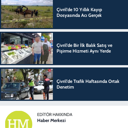
Çivril’de 10 Yıllık Kayıp
Dosyasında Acı Gerçek
Çivril’de Bir İlk Balık Satış ve
Pişirme Hizmeti Aynı Yerde
Çivril’de Trafik Haftasında Ortak
Denetim
EDITÖR HAKKINDA
Haber Merkezi