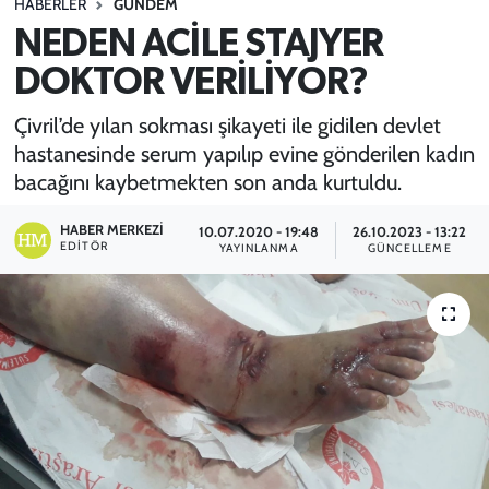
HABERLER
GÜNDEM
NEDEN ACİLE STAJYER
SPOR
DOKTOR VERİLİYOR?
TEKNOLOJİ
Çivril’de yılan sokması şikayeti ile gidilen devlet
YAŞAM
hastanesinde serum yapılıp evine gönderilen kadın
bacağını kaybetmekten son anda kurtuldu.
HABER MERKEZI
10.07.2020 - 19:48
26.10.2023 - 13:22
EDITÖR
YAYINLANMA
GÜNCELLEME