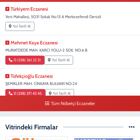
Türkiyem Eczanesi
Yeni Mahallesi, 5031 Sokak No:13 A Merkezefendi Denizli
Yol Tarifi Al
Mehmet Kaya Eczanesi
MURATDEDE MAH. KARCI YOLU-2 SOK. NO:6 B
0 (258) 261 22 21
Yol Tarifi Al
Tüfekçioğlu Eczanesi
ŞEMİKLER MAH. CİNKAYA BULVARI NO:24
0 (258) 371 42 45
Yol Tarifi Al
Tüm Nöbetçi Eczaneler
Duygu Eczanesi
Sırakapılar Mahallesi, Şehit Albay Karaoğlanoğlu Caddesi No:10 B
Merkezefendi Denizli
Vitrindeki Firmalar
0 (258) 241 70 82
Yol Tarifi Al