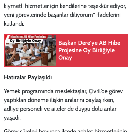
kıymetli hizmetler için kendilerine teşekkür ediyor,
yeni görevlerinde başarılar diliyorum" ifadelerini
kullandı.
Başkan Dere'ye AB Hibe
Projesine Oy Birliğiyle
Onay
Hatıralar Paylaşıldı
Yemek programında meslektaşlar, Çivril’de görev
yaptıkları döneme ilişkin anılarını paylaşırken,
adliye personeli ve aileler de duygu dolu anlar
yaşadı.
Görev süreleri boyunca ilçede adalet hizmetlerinin