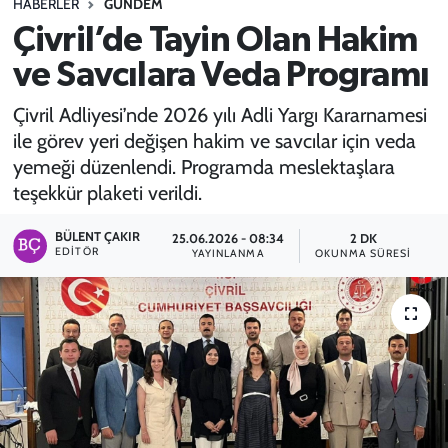
HABERLER
GÜNDEM
Çivril’de Tayin Olan Hakim
SPOR
ve Savcılara Veda Programı
TEKNOLOJİ
Çivril Adliyesi’nde 2026 yılı Adli Yargı Kararnamesi
YAŞAM
ile görev yeri değişen hakim ve savcılar için veda
yemeği düzenlendi. Programda meslektaşlara
teşekkür plaketi verildi.
BÜLENT ÇAKIR
25.06.2026 - 08:34
2 DK
EDITÖR
YAYINLANMA
OKUNMA SÜRESI