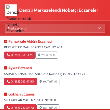
Denizli Merkezefendi Nöbetçi Eczaneler
Pamukkale Aktürk Eczanesi
BEREKETLER MAH. BEREKET CAD. NO:6 14
0 (258) 361 33 75
Yol Tarifi Al
Aykut Eczanesi
SARAYLAR MAH. HASTANE CAD. KONAK İŞ MRKEZİ NO:2 Z1
0 (258) 263 47 80
Yol Tarifi Al
Gökhan Eczanesi
SIRAKAPILAR MAH. 1773 SOK. NO:10 B
0 (258) 242 69 70
Yol Tarifi Al