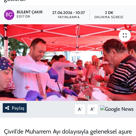
BÜLENT ÇAKIR
27.06.2026 - 10:37
2 DK
EDITÖR
YAYINLANMA
OKUNMA SÜRESI
Paylaş
-
+
A
A
Çivril’de Muharrem Ayı dolayısıyla geleneksel aşure