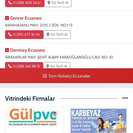
0 (258) 408 24 61
Yol Tarifi Al
Gencer Eczanesi
KARAHASANLI MAH. 2015 2 SOK. NO:1 13
0 (551) 672 36 66
Yol Tarifi Al
Demiray Eczanesi
SIRAKAPILAR MAH. ŞEHİT ALBAY KARAOĞLANOĞLU CAD. NO: 42
0 (258) 265 58 15
Yol Tarifi Al
Tüm Nöbetçi Eczaneler
Denizli Eczanesi
SIRAKAPILAR MAH. ŞEHİT ALBAY KARAOĞLANOĞLU CAD. NO:32
Vitrindeki Firmalar
0 (258) 263 51 95
Yol Tarifi Al
Sena Kelleci Eczanesi
MERKEZEFENDİ MAH. 29 EKİM BULV. CAD. NO:23 B
0 (258) 377 21 21
Yol Tarifi Al