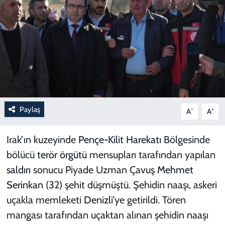
Paylaş
-
+
A
A
Irak’ın kuzeyinde
Pençe-Kilit Harekatı
Bölgesinde
bölücü
terör örgütü
mensupları tarafından yapılan
saldırı
sonucu Piyade Uzman Çavuş
Mehmet
Serinkan
(32) şehit düşmüştü. Şehidin naaşı, askeri
uçakla memleketi
Denizli
’ye getirildi. Tören
mangası tarafından uçaktan alınan şehidin naaşı