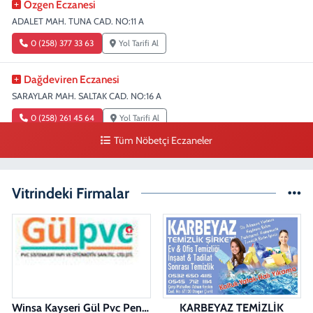
Özgen Eczanesi
ADALET MAH. TUNA CAD. NO:11 A
0 (258) 377 33 63
Yol Tarifi Al
Dağdeviren Eczanesi
SARAYLAR MAH. SALTAK CAD. NO:16 A
0 (258) 261 45 64
Yol Tarifi Al
Tüm Nöbetçi Eczaneler
Erdem Eczanesi
SIRAKAPILAR MAH. ŞEHİT ALBAY KARAOĞLANOĞLU CAD. NO:28
Vitrindeki Firmalar
0 (258) 261 45 60
Yol Tarifi Al
Dişçioğlu Eczanesi
DUMLUPINAR CAD. NO:28 A
0 (258) 265 32 91
Yol Tarifi Al
Winsa Kayseri Gül Pvc Pencere Kayseri Winsa
KARBEYAZ TEMİZLİK