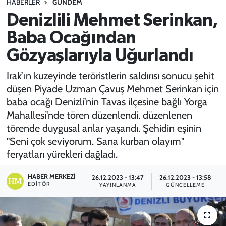
HABERLER
GÜNDEM
Denizlili Mehmet Serinkan,
SPOR
Baba Ocağından
TEKNOLOJİ
Gözyaşlarıyla Uğurlandı
YAŞAM
Irak’ın kuzeyinde teröristlerin saldırısı sonucu şehit
düşen Piyade Uzman Çavuş Mehmet Serinkan için
baba ocağı Denizli’nin Tavas ilçesine bağlı Yorga
Mahallesi'nde tören düzenlendi. düzenlenen
törende duygusal anlar yaşandı. Şehidin eşinin
"Seni çok seviyorum. Sana kurban olayım"
feryatları yürekleri dağladı.
HABER MERKEZI
26.12.2023 - 13:47
26.12.2023 - 13:58
EDITÖR
YAYINLANMA
GÜNCELLEME