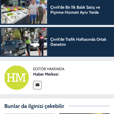
Çivril’de Bir İlk Balık Satış ve
Pişirme Hizmeti Aynı Yerde
Çivril’de Trafik Haftasında Ortak
Denetim
EDITÖR HAKKINDA
Haber Merkezi
Bunlar da ilginizi çekebilir