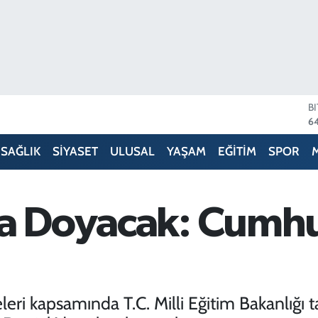
B
64
D
47
E
5
SAĞLIK
SİYASET
ULUSAL
YAŞAM
EĞİTİM
SPOR
S
6
G
6
ta Doyacak: Cumhu
B
13
leri kapsamında T.C. Milli Eğitim Bakanlığı