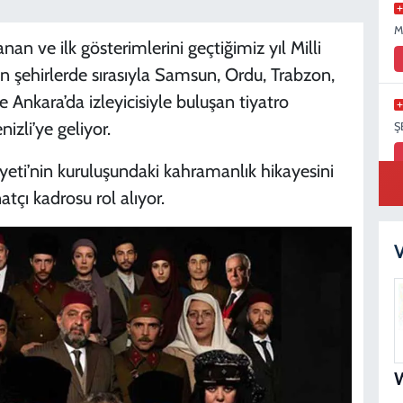
M
nan ve ilk gösterimlerini geçtiğimiz yıl Milli
n şehirlerde sırasıyla Samsun, Ordu, Trabzon,
e Ankara’da izleyicisiyle buluşan tiyatro
izli’ye geliyor.
Ş
eti’nin kuruluşundaki kahramanlık hikayesini
atçı kadrosu rol alıyor.
S
N
V
B
N