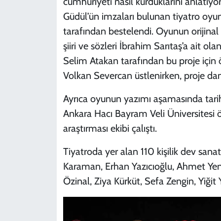
cumhuriyeti nasıl kurduklarını anlatıy
Güdül’ün imzaları bulunan tiyatro oyun
tarafından bestelendi. Oyunun orijinal
şiiri ve sözleri İbrahim Sarıtaş’a ait o
Selim Atakan tarafından bu proje için ö
Volkan Severcan üstlenirken, proje danı
Ayrıca oyunun yazımı aşamasında tarihs
Ankara Hacı Bayram Veli Üniversitesi öğ
araştırması ekibi çalıştı.
Tiyatroda yer alan 110 kişilik dev sana
Karaman, Erhan Yazıcıoğlu, Ahmet Yen
Özinal, Ziya Kürküt, Sefa Zengin, Yiğit