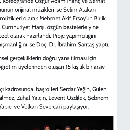
or. Koreografide Özgür Adam İnanç ve Serhat
unun orijinal müzikleri ise Selim Atakan
 müzikleri olarak Mehmet Akif Ersoy’un Birlik
lan Cumhuriyet Marşı, özgün bestelerle yine
S
N
zel olarak hazırlandı. Proje yapımcılığını
şmanlığını ise Doç. Dr. İbrahim Sarıtaş yaptı.
el gerçekliklerin doğru yansıtılması için
D
retim üyelerinden oluşan 15 kişilik bir arşiv
D
tçı kadrosunda, başrolleri Serdar Yeğin, Gülen
ilmez, Zuhal Yalçın, Levent Özdilek, Şebnem
S
 Yapıcı ve Volkan Severcan paylaşıyor.