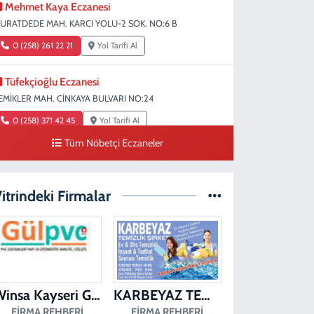
Mehmet Kaya Eczanesi
URATDEDE MAH. KARCI YOLU-2 SOK. NO:6 B
0 (258) 261 22 21
Yol Tarifi Al
Tüfekçioğlu Eczanesi
EMİKLER MAH. CİNKAYA BULVARI NO:24
0 (258) 371 42 45
Yol Tarifi Al
Tüm Nöbetçi Eczaneler
Duygu Eczanesi
ırakapılar Mahallesi, Şehit Albay Karaoğlanoğlu Caddesi
o:10 B Merkezefendi Denizli
itrindeki Firmalar
0 (258) 241 70 82
Yol Tarifi Al
Ada Eczanesi
AHÇELİEVLER MAH. BAHÇELİEVLER CAD. 3023 SOK.
O:71 B
Winsa Kayseri Gül Pvc Pencere Kayseri Winsa
KARBEYAZ TEMİZLİK
0 (258) 377 67 62
Yol Tarifi Al
FIRMA REHBERI
FIRMA REHBERI