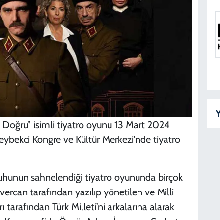
B
D
K
D
Y
Doğru” isimli tiyatro oyunu 13 Mart 2024
ybekci Kongre ve Kültür Merkezi’nde tiyatro
Y
D
 ruhunun sahnelendiği tiyatro oyununda birçok
evercan tarafından yazılıp yönetilen ve Milli
 tarafından Türk Milleti’ni arkalarına alarak
K
D