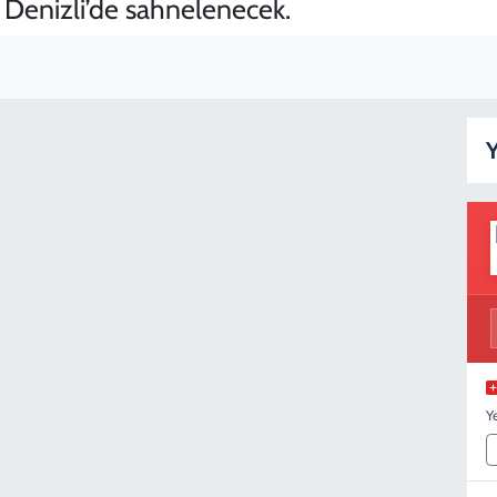
 Denizli’de sahnelenecek.
Y
Y