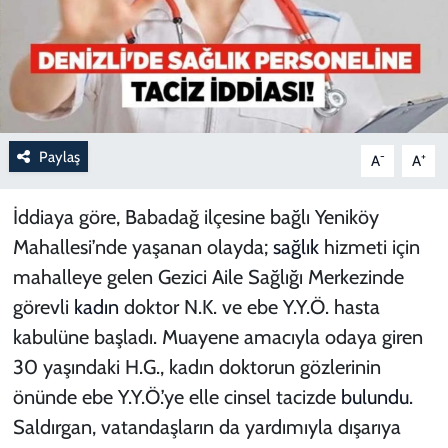
Paylaş
-
+
A
A
İddiaya göre, Babadağ ilçesine bağlı Yeniköy
Mahallesi’nde yaşanan olayda;
sağlık
hizmeti için
mahalleye gelen Gezici Aile Sağlığı Merkezinde
görevli
kadın
doktor N.K. ve ebe Y.Y.Ö. hasta
kabulüne başladı. Muayene amacıyla odaya giren
30 yaşındaki H.G., kadın doktorun gözlerinin
önünde ebe Y.Y.Ö.’ye elle cinsel tacizde
bulundu
.
Saldırgan, vatandaşların da yardımıyla dışarıya