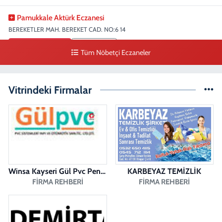
Pamukkale Aktürk Eczanesi
BEREKETLER MAH. BEREKET CAD. NO:6 14
0 (258) 361 33 75
Yol Tarifi Al
Tüm Nöbetçi Eczaneler
Fatıh Eczanesi
Karaman Mahallesi, 1482 Sokak No:51 A Merkezefendi Denizli
Vitrindeki Firmalar
0 (258) 241 70 08
Yol Tarifi Al
Aykut Eczanesi
SARAYLAR MAH. HASTANE CAD. KONAK İŞ MRKEZİ NO:2 Z1
0 (258) 263 47 80
Yol Tarifi Al
Winsa Kayseri Gül Pvc Pencere Kayseri Winsa
KARBEYAZ TEMİZLİK
Menekşe Eczanesi
FIRMA REHBERI
FIRMA REHBERI
Yenişafak Mahallesi, 1027.Sokak No:2 A Merkezefendi Denizli
0 (258) 361 01 63
Yol Tarifi Al