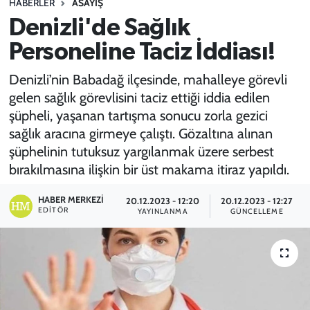
HABERLER
ASAYİŞ
Denizli'de Sağlık
SPOR
Personeline Taciz İddiası!
TEKNOLOJİ
Denizli’nin Babadağ ilçesinde, mahalleye görevli
YAŞAM
gelen sağlık görevlisini taciz ettiği iddia edilen
şüpheli, yaşanan tartışma sonucu zorla gezici
sağlık aracına girmeye çalıştı. Gözaltına alınan
şüphelinin tutuksuz yargılanmak üzere serbest
bırakılmasına ilişkin bir üst makama itiraz yapıldı.
HABER MERKEZI
20.12.2023 - 12:20
20.12.2023 - 12:27
EDITÖR
YAYINLANMA
GÜNCELLEME