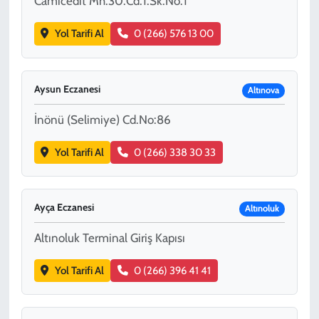
Camicedit Mh.30.Cd.1.Sk.No:1
Yol Tarifi Al
0 (266) 576 13 00
Aysun Eczanesi
Altınova
İnönü (Selimiye) Cd.No:86
Yol Tarifi Al
0 (266) 338 30 33
Ayça Eczanesi
Altınoluk
Altınoluk Terminal Giriş Kapısı
Yol Tarifi Al
0 (266) 396 41 41