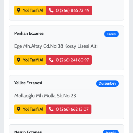
Yol Tarifi Al
0 (266) 865 73 49
Perihan Eczanesi
Karesi
Ege Mh.Altay Cd.No:38 Koray Lisesi Altı
Yol Tarifi Al
0 (266) 241 60 97
Yellice Eczanesi
Dursunbey
Mollaoğlu Mh.Molla Sk.No:23
Yol Tarifi Al
0 (266) 662 13 07
Nesrin Eczanesi
Ayvalık