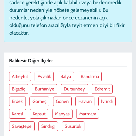
sadece gerektiğinde açık kalabilir veya beklenmedik
durumlar nedeniyle nöbete gelemeyebilir. Bu
nedenle, yola çıkmadan önce eczanenin açık
olduğunu telefon aracılığıyla teyit etmeniz iyi bir fikir
olacaktır.
Balıkesir Diğer İlçeler
Altieylül
Ayvalik
Balya
Bandirma
Bigadiç
Burhaniye
Dursunbey
Edremit
Erdek
Gömeç
Gönen
Havran
İvrindi
Karesi
Kepsut
Manyas
Marmara
Savaştepe
Sindirgi
Susurluk