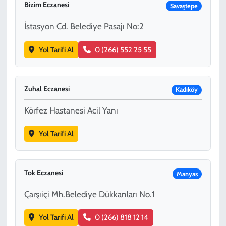
Bizim Eczanesi
Savaştepe
İstasyon Cd. Belediye Pasajı No:2
Yol Tarifi Al
0 (266) 552 25 55
Zuhal Eczanesi
Kadıköy
Körfez Hastanesi Acil Yanı
Yol Tarifi Al
Tok Eczanesi
Manyas
Çarşıiçi Mh.Belediye Dükkanları No.1
Yol Tarifi Al
0 (266) 818 12 14