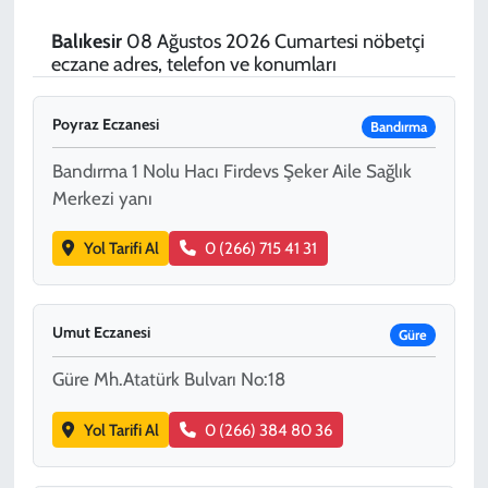
SPOR
Balıkesir
08 Ağustos 2026 Cumartesi nöbetçi
eczane adres, telefon ve konumları
TEKNOLOJİ
Poyraz Eczanesi
Bandırma
YAŞAM
Bandırma 1 Nolu Hacı Firdevs Şeker Aile Sağlık
Merkezi yanı
Yol Tarifi Al
0 (266) 715 41 31
Umut Eczanesi
Güre
Güre Mh.Atatürk Bulvarı No:18
Yol Tarifi Al
0 (266) 384 80 36