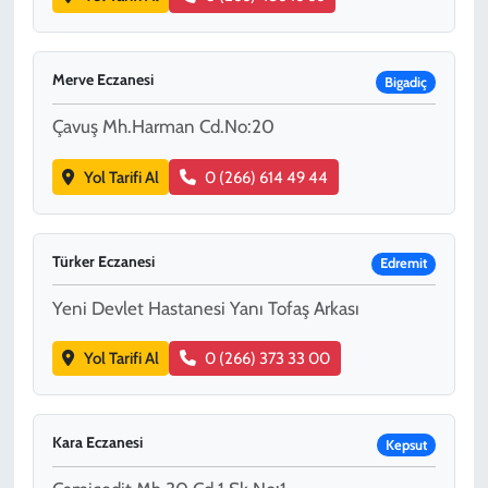
Merve Eczanesi
Bigadiç
Çavuş Mh.Harman Cd.No:20
Yol Tarifi Al
0 (266) 614 49 44
Türker Eczanesi
Edremit
Yeni Devlet Hastanesi Yanı Tofaş Arkası
Yol Tarifi Al
0 (266) 373 33 00
Kara Eczanesi
Kepsut