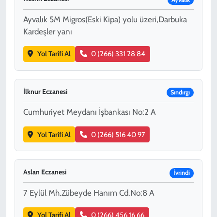
Ayvalık 5M Migros(Eski Kipa) yolu üzeri,Darbuka
Kardeşler yanı
Yol Tarifi Al
0 (266) 331 28 84
İlknur Eczanesi
Sındırgı
Cumhuriyet Meydanı İşbankası No:2 A
Yol Tarifi Al
0 (266) 516 40 97
Aslan Eczanesi
İvrindi
7 Eylül Mh.Zübeyde Hanım Cd.No:8 A
Yol Tarifi Al
0 (266) 456 16 66