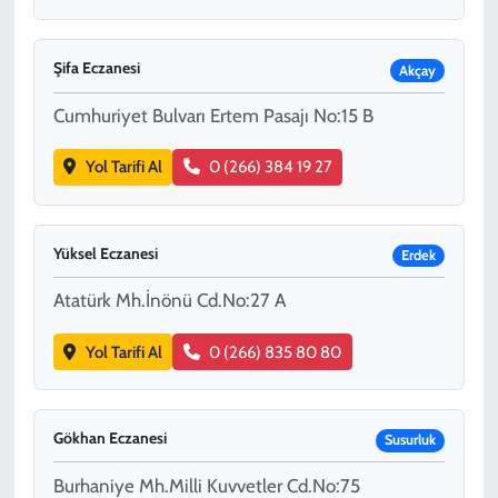
Şifa Eczanesi
Akçay
Cumhuriyet Bulvarı Ertem Pasajı No:15 B
Yol Tarifi Al
0 (266) 384 19 27
Yüksel Eczanesi
Erdek
Atatürk Mh.İnönü Cd.No:27 A
Yol Tarifi Al
0 (266) 835 80 80
Gökhan Eczanesi
Susurluk
Burhaniye Mh.Milli Kuvvetler Cd.No:75