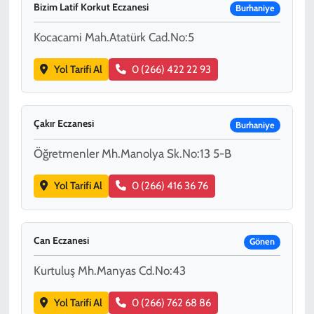
Bizim Latif Korkut Eczanesi
Burhaniye
Kocacami Mah.Atatürk Cad.No:5
Yol Tarifi Al
0 (266) 422 22 93
Çakır Eczanesi
Burhaniye
Öğretmenler Mh.Manolya Sk.No:13 5-B
Yol Tarifi Al
0 (266) 416 36 76
Can Eczanesi
Gönen
Kurtuluş Mh.Manyas Cd.No:43
Yol Tarifi Al
0 (266) 762 68 86