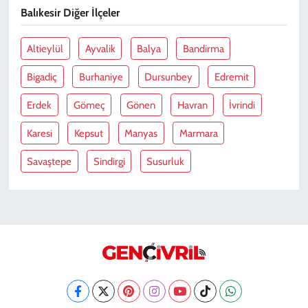
Balıkesir Diğer İlçeler
Altieylül
Ayvalik
Balya
Bandirma
Bigadiç
Burhaniye
Dursunbey
Edremit
Erdek
Gömeç
Gönen
Havran
İvrindi
Karesi
Kepsut
Manyas
Marmara
Savaştepe
Sindirgi
Susurluk