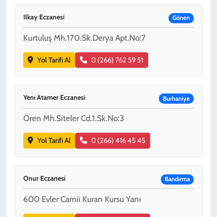
Ilkay Eczanesi
Gönen
Kurtuluş Mh.170.Sk.Derya Apt.No:7
Yol Tarifi Al
0 (266) 762 59 51
Yenı Atamer Eczanesi
Burhaniye
Ören Mh.Siteler Cd.1.Sk.No:3
Yol Tarifi Al
0 (266) 416 45 45
Onur Eczanesi
Bandırma
600 Evler Camii Kuran Kursu Yanı