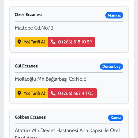
Özek Eczanesi
Manyas
Maltepe Cd.No:12
Yol Tarifi Al
0 (266) 818 10 59
Gül Eczanesi
Dursunbey
Mollaoğlu Mh.Bağlarbaşı Cd.No.6
Yol Tarifi Al
0 (266) 662 44 05
Gökben Eczanesi
Karesi
Atatürk Mh.Devlet Hastanesi Ana Kapısı ile Otel
Basri Arası