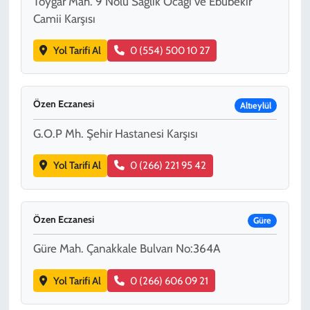
Toygar Mah. 9 Nolu Sağlık Ocağı ve Ebubekir
Camii Karşısı
Yol Tarifi Al
0 (554) 500 10 27
Özen Eczanesi
Altıeylül
G.O.P Mh. Şehir Hastanesi Karşısı
Yol Tarifi Al
0 (266) 221 95 42
Özen Eczanesi
Güre
Güre Mah. Çanakkale Bulvarı No:364A
Yol Tarifi Al
0 (266) 606 09 21