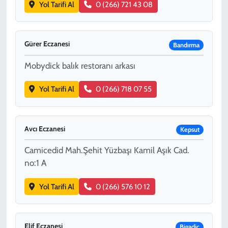
Yol Tarifi Al
0 (266) 721 43 08
Gürer Eczanesi
Bandırma
Mobydick balık restoranı arkası
Yol Tarifi Al
0 (266) 718 07 55
Avcı Eczanesi
Kepsut
Camicedid Mah.Şehit Yüzbaşı Kamil Aşık Cad.
no:1 A
Yol Tarifi Al
0 (266) 576 10 12
Elif Eczanesi
Bigadiç