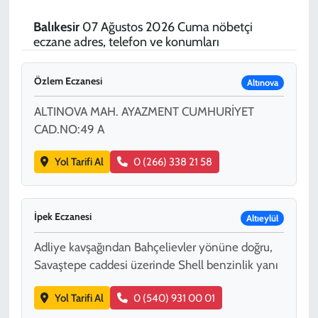
SPOR
Balıkesir
07 Ağustos 2026 Cuma nöbetçi
eczane adres, telefon ve konumları
TEKNOLOJİ
Özlem Eczanesi
Altınova
YAŞAM
ALTINOVA MAH. AYAZMENT CUMHURİYET
CAD.NO:49 A
Yol Tarifi Al
0 (266) 338 21 58
İpek Eczanesi
Altıeylül
Adliye kavşağından Bahçelievler yönüne doğru,
Savaştepe caddesi üzerinde Shell benzinlik yanı
Yol Tarifi Al
0 (540) 931 00 01