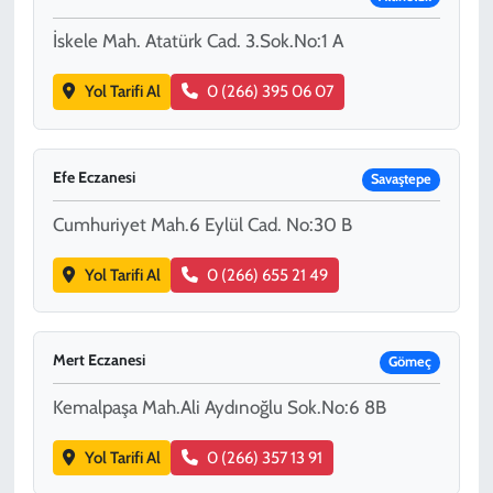
İskele Mah. Atatürk Cad. 3.Sok.No:1 A
Yol Tarifi Al
0 (266) 395 06 07
Efe Eczanesi
Savaştepe
Cumhuriyet Mah.6 Eylül Cad. No:30 B
Yol Tarifi Al
0 (266) 655 21 49
Mert Eczanesi
Gömeç
Kemalpaşa Mah.Ali Aydınoğlu Sok.No:6 8B
Yol Tarifi Al
0 (266) 357 13 91