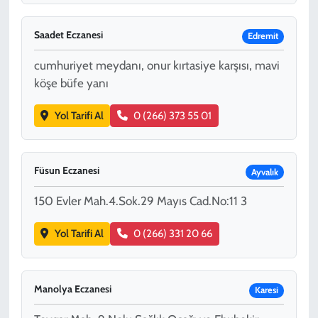
Saadet Eczanesi
Edremit
cumhuriyet meydanı, onur kırtasiye karşısı, mavi
köşe büfe yanı
Yol Tarifi Al
0 (266) 373 55 01
Füsun Eczanesi
Ayvalık
150 Evler Mah.4.Sok.29 Mayıs Cad.No:11 3
Yol Tarifi Al
0 (266) 331 20 66
Manolya Eczanesi
Karesi