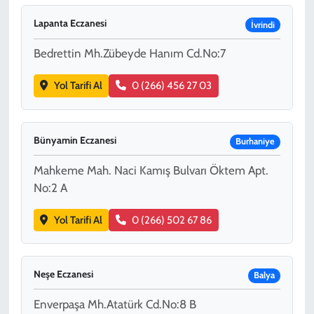
Lapanta Eczanesi
İvrindi
Bedrettin Mh.Zübeyde Hanım Cd.No:7
Yol Tarifi Al
0 (266) 456 27 03
Bünyamin Eczanesi
Burhaniye
Mahkeme Mah. Naci Kamış Bulvarı Öktem Apt.
No:2 A
Yol Tarifi Al
0 (266) 502 67 86
Neşe Eczanesi
Balya
Enverpaşa Mh.Atatürk Cd.No:8 B