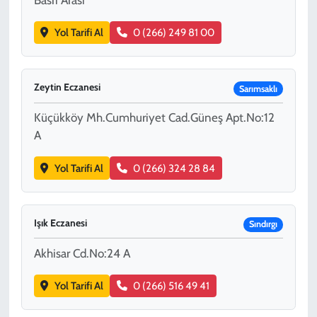
Yol Tarifi Al
0 (266) 249 81 00
Zeytin Eczanesi
Sarımsaklı
Küçükköy Mh.Cumhuriyet Cad.Güneş Apt.No:12
A
Yol Tarifi Al
0 (266) 324 28 84
Işık Eczanesi
Sındırgı
Akhisar Cd.No:24 A
Yol Tarifi Al
0 (266) 516 49 41