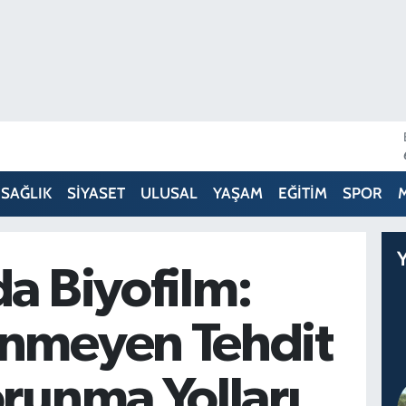
SAĞLIK
SİYASET
ULUSAL
YAŞAM
EĞİTİM
SPOR
Y
a Biyofilm:
nmeyen Tehdit
runma Yolları