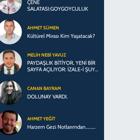
ÇENE
SALATASI:GOYGOYCULUK
AHMET SÜMEN
Kültürel Mirası Kim Yaşatacak?
MELIH NEBI YAVUZ
PAYDAŞLIK BİTİYOR, YENİ BİR
SAYFA AÇILIYOR: İZALE-İ ŞUYU
SÜRECİ
CANAN BAYRAM
DOLUNAY VARDI.
AHMET YEĞİT
Harzem Gezi Notlarımdan........