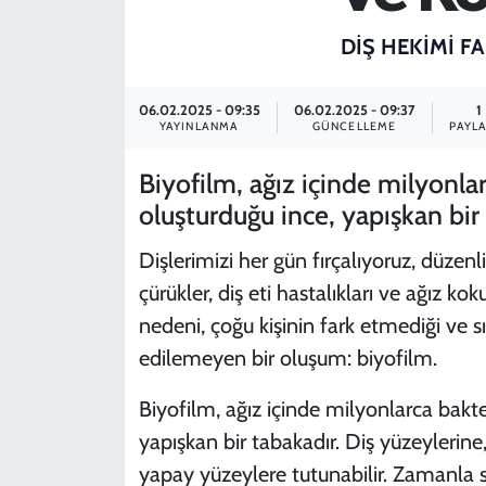
SPOR
DİŞ HEKİMİ F
TEKNOLOJİ
06.02.2025 - 09:35
06.02.2025 - 09:37
1
YAYINLANMA
GÜNCELLEME
PAYL
YAŞAM
Biyofilm, ağız içinde milyonlar
oluşturduğu ince, yapışkan bir 
Dişlerimizi her gün fırçalıyoruz, düzenl
çürükler, diş eti hastalıkları ve ağız ko
nedeni, çoğu kişinin fark etmediği ve
edilemeyen bir oluşum: biyofilm.
Biyofilm, ağız içinde milyonlarca bakte
yapışkan bir tabakadır. Diş yüzeylerine
yapay yüzeylere tutunabilir. Zamanla s