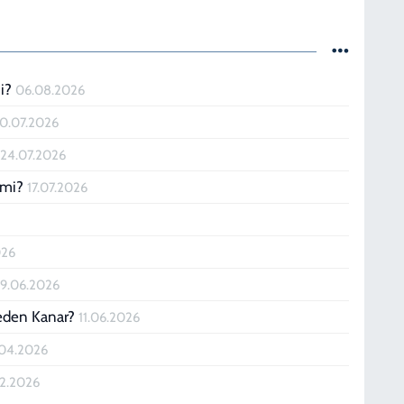
mi?
06.08.2026
0.07.2026
?
24.07.2026
h mi?
17.07.2026
026
19.06.2026
Neden Kanar?
11.06.2026
.04.2026
02.2026