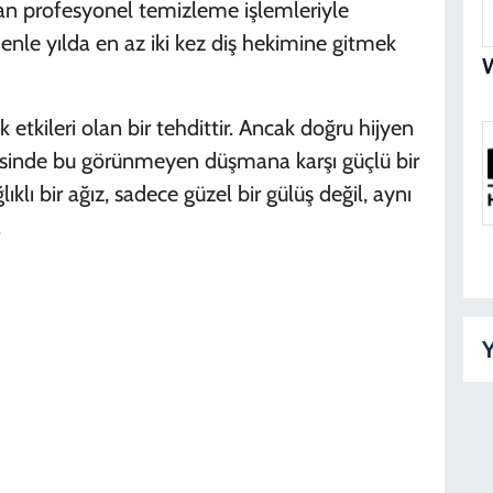
lan profesyonel temizleme işlemleriyle
B
N
enle yılda en az iki kez diş hekimine gitmek
tkileri olan bir tehdittir. Ancak doğru hijyen
B
ayesinde bu görünmeyen düşmana karşı güçlü bir
D
 bir ağız, sadece güzel bir gülüş değil, aynı
.
K
D
Y
Y
D