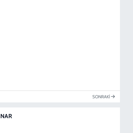
K
D
S
N
D
SONRAKI
D
ANAR
S