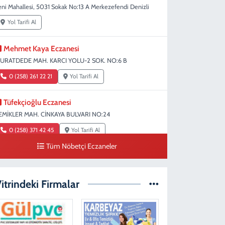
eni Mahallesi, 5031 Sokak No:13 A Merkezefendi Denizli
Yol Tarifi Al
Mehmet Kaya Eczanesi
URATDEDE MAH. KARCI YOLU-2 SOK. NO:6 B
0 (258) 261 22 21
Yol Tarifi Al
Tüfekçioğlu Eczanesi
EMİKLER MAH. CİNKAYA BULVARI NO:24
0 (258) 371 42 45
Yol Tarifi Al
Tüm Nöbetçi Eczaneler
Duygu Eczanesi
ırakapılar Mahallesi, Şehit Albay Karaoğlanoğlu Caddesi
o:10 B Merkezefendi Denizli
itrindeki Firmalar
0 (258) 241 70 82
Yol Tarifi Al
Ada Eczanesi