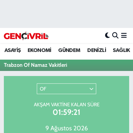
ASAYİŞ
Merkezefendi Hava Durumu
DENİZLİ
Merkezefendi Trafik Yoğunluk Haritası
ASAYİŞ
EKONOMİ
GÜNDEM
DENİZLİ
SAĞLIK
EĞİTİM
Süper Lig Puan Durumu ve Fikstür
Trabzon Of Namaz Vakitleri
EKONOMİ
Tüm Manşetler
GÜNDEM
Son Dakika Haberleri
OF
ULUSAL
Haber Arşivi
AKŞAM VAKTINE KALAN SÜRE
01:59:21
SAĞLIK
9 Ağustos 2026
SİYASET