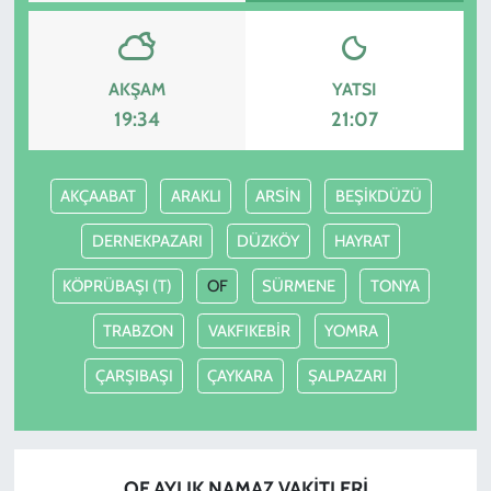
AKŞAM
YATSI
19:34
21:07
AKÇAABAT
ARAKLI
ARSİN
BEŞİKDÜZÜ
DERNEKPAZARI
DÜZKÖY
HAYRAT
KÖPRÜBAŞI (T)
OF
SÜRMENE
TONYA
TRABZON
VAKFIKEBİR
YOMRA
ÇARŞIBAŞI
ÇAYKARA
ŞALPAZARI
OF AYLIK NAMAZ VAKITLERI