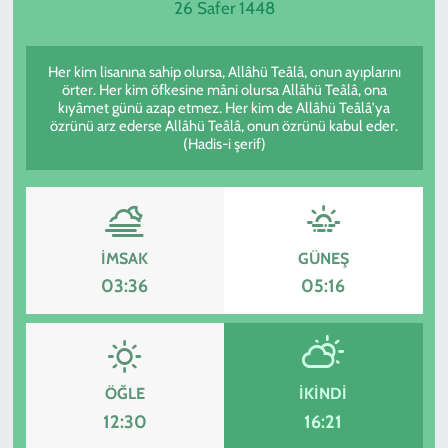
26 Safer 1448
SPOR
Her kim lisanına sahip olursa, Allâhü Teâlâ, onun ayıplarını
TEKNOLOJİ
örter. Her kim öfkesine mâni olursa Allâhü Teâlâ, ona
kıyâmet günü azap etmez. Her kim de Allâhü Teâlâ'ya
özrünü arz ederse Allâhü Teâlâ, onun özrünü kabul eder.
YAŞAM
(Hadis-i şerif)
İMSAK
GÜNEŞ
03:36
05:16
ÖĞLE
İKINDI
12:30
16:21