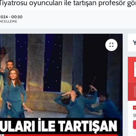
iyatrosu oyuncuları ile tartışan profesör gö
.2024 - 00:30
NCELLEME
Y
Ş