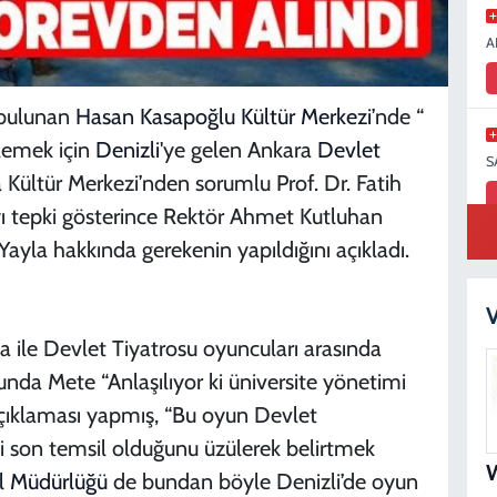
A
 bulunan
Hasan Kasapoğlu Kültür Merkezi
’nde “
ilemek için
Denizli
'ye gelen Ankara
Devlet
S
Kültür Merkezi’nden sorumlu Prof. Dr. Fatih
layı tepki gösterince Rektör Ahmet Kutluhan
 Yayla hakkında gerekenin yapıldığını açıkladı.
S
N
V
a ile Devlet Tiyatrosu oyuncuları arasında
nda Mete “Anlaşılıyor ki üniversite yönetimi
açıklaması yapmış, “Bu oyun Devlet
D
iği son temsil olduğunu üzülerek belirtmek
l
Müdürlüğü
de bundan böyle Denizli’de oyun