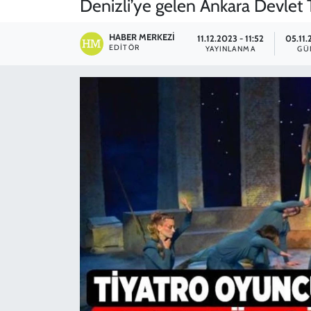
Denizli’ye gelen Ankara Devlet T
SPOR
HABER MERKEZI
11.12.2023 - 11:52
05.11
EDITÖR
YAYINLANMA
GÜ
TEKNOLOJİ
YAŞAM