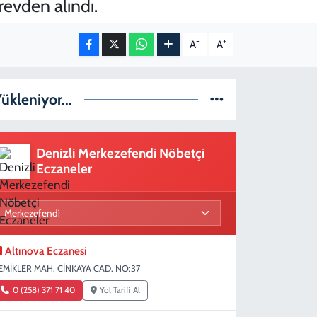
revden alındı.
-
+
A
A
ükleniyor...
Denizli Merkezefendi Nöbetçi
Eczaneler
Altınova Eczanesi
EMİKLER MAH. CİNKAYA CAD. NO:37
0 (258) 371 71 40
Yol Tarifi Al