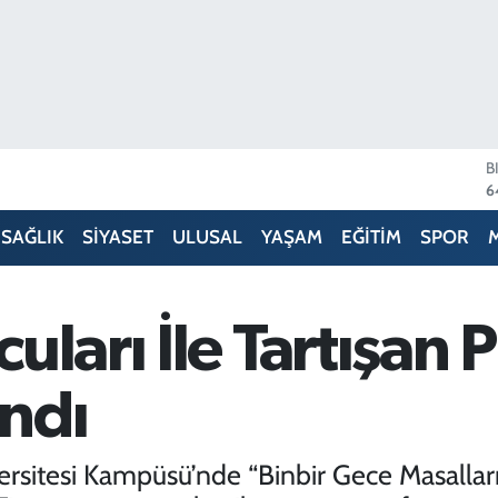
B
6
D
4
E
SAĞLIK
SİYASET
ULUSAL
YAŞAM
EĞİTİM
SPOR
5
S
6
G
uları İle Tartışan 
6
B
1
ndı
sitesi Kampüsü’nde “Binbir Gece Masalları”