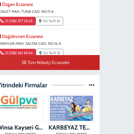
Özgen Eczanesi
DALET MAH. TUNA CAD. NO:11 A
0 (258) 377 33 63
Yol Tarifi Al
Dağdeviren Eczanesi
ARAYLAR MAH. SALTAK CAD. NO:16 A
0 (258) 261 45 64
Yol Tarifi Al
Tüm Nöbetçi Eczaneler
Erdem Eczanesi
IRAKAPILAR MAH. ŞEHİT ALBAY KARAOĞLANOĞLU CAD.
O:28
itrindeki Firmalar
0 (258) 261 45 60
Yol Tarifi Al
Dişçioğlu Eczanesi
UMLUPINAR CAD. NO:28 A
0 (258) 265 32 91
Yol Tarifi Al
Winsa Kayseri Gül Pvc Pencere Kayseri Winsa
KARBEYAZ TEMİZLİK