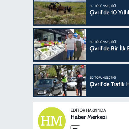
EDITÖRÜN SEÇTIĞI
Çivril’de 10 Yıl
EDITÖRÜN SEÇTIĞI
Çivril’de Bir İl
EDITÖRÜN SEÇTIĞI
Çivril’de Trafi
EDITÖR HAKKINDA
Haber Merkezi