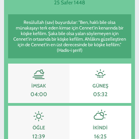
25 Safer 1448
SPOR
Resûlullah (sav) buyurdular: "Ben, haklı bile olsa
TEKNOLOJİ
münakaşayı terk eden kimse için Cennet'in kenarında bir
köşke kefilim. Şaka bile olsa yalan söylemeyen için
Cennet'in ortasında bir köşke kefilim. Ahlâkını güzelleştiren
YAŞAM
için de Cennet'in en üst derecesinde bir köşke kefilim."
(Hadis-i şerif)
İMSAK
GÜNEŞ
04:00
05:32
ÖĞLE
İKINDI
12:39
16:25