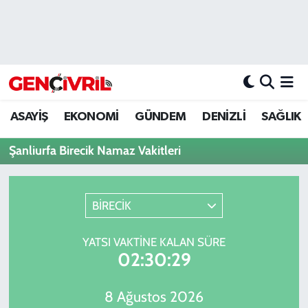
ASAYİŞ
Merkezefendi Hava Durumu
DENİZLİ
Merkezefendi Trafik Yoğunluk Haritası
ASAYİŞ
EKONOMİ
GÜNDEM
DENİZLİ
SAĞLIK
EĞİTİM
Süper Lig Puan Durumu ve Fikstür
Şanliurfa Birecik Namaz Vakitleri
EKONOMİ
Tüm Manşetler
GÜNDEM
Son Dakika Haberleri
BİRECİK
ULUSAL
Haber Arşivi
YATSI VAKTINE KALAN SÜRE
02:30:29
SAĞLIK
8 Ağustos 2026
SİYASET