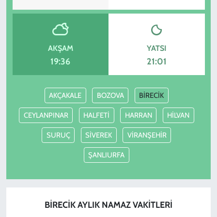
AKŞAM
YATSI
19:36
21:01
AKÇAKALE
BOZOVA
BİRECİK
CEYLANPINAR
HALFETİ
HARRAN
HİLVAN
SURUÇ
SİVEREK
VİRANŞEHİR
ŞANLIURFA
BİRECİK AYLIK NAMAZ VAKITLERI