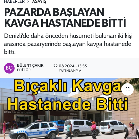
HABERLER
ASAYİŞ
PAZARDA BAŞLAYAN
SPOR
KAVGA HASTANEDE BİTTİ
TEKNOLOJİ
Denizli’de daha önceden husumeti bulunan iki kişi
YAŞAM
arasında pazaryerinde başlayan kavga hastanede
bitti.
BÜLENT ÇAKIR
22.08.2024 - 13:35
EDITÖR
YAYINLANMA