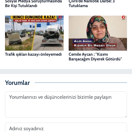
Sosyal Medya Soruşturmasında
Çivril’de Narkotik Darbe: 3
Bir Kişi Tutuklandı
Tutuklama
Trafik ışıkları kazayı önleyemedi
Cemile Aycan ; "Kızımı
Barışacağım Diyerek Götürdü"
Yorumlar