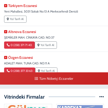
Türkiyem Eczanesi
Yeni Mahallesi, 5031 Sokak No:13 A Merkezefendi Denizli
Yol Tarifi Al
Altınova Eczanesi
ŞEMİKLER MAH. CİNKAYA CAD. NO:37
0 (258) 371 71 40
Yol Tarifi Al
Özgen Eczanesi
ADALET MAH. TUNA CAD. NO:11 A
0 (258) 377 33 63
Yol Tarifi Al
Tüm Nöbetçi Eczaneler
Duygu Eczanesi
Sırakapılar Mahallesi, Şehit Albay Karaoğlanoğlu Caddesi No:10 B
Merkezefendi Denizli
Vitrindeki Firmalar
0 (258) 241 70 82
Yol Tarifi Al