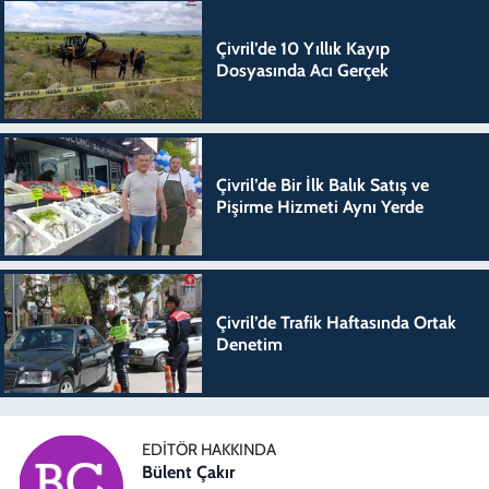
Çivril’de 10 Yıllık Kayıp
Dosyasında Acı Gerçek
Çivril’de Bir İlk Balık Satış ve
Pişirme Hizmeti Aynı Yerde
Çivril’de Trafik Haftasında Ortak
Denetim
EDITÖR HAKKINDA
Bülent Çakır