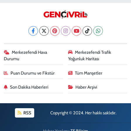
Büke Eczanesi
Karahasanlı Mahallesi, 2094.Sokak No:35 A Merkezefendi Denizli
0 (258) 261 50 50
Yol Tarifi Al
Erdem Eczanesi
SIRAKAPILAR MAH. ŞEHİT ALBAY KARAOĞLANOĞLU CAD. NO:28
0 (258) 261 45 60
Yol Tarifi Al
Merkezefendi Hava
Merkezefendi Trafik
Durumu
Yoğunluk Haritası
Dişçioğlu Eczanesi
DUMLUPINAR CAD. NO:28 A
Puan Durumu ve Fikstür
Tüm Manşetler
0 (258) 265 32 91
Yol Tarifi Al
Son Dakika Haberleri
Haber Arşivi
RSS
Copyright © 2024. Her hakkı saklıdır.