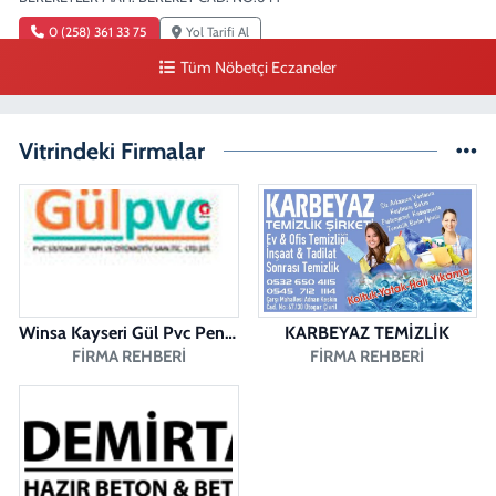
0 (258) 361 33 75
Yol Tarifi Al
Tüm Nöbetçi Eczaneler
Turunç Eczanesi
MERKEZEFENDİ MAH. 226 SOK. NO:158 D
Vitrindeki Firmalar
0 (258) 377 85 78
Yol Tarifi Al
Saglık Eczanesi
SIRAKAPILAR MAH. ŞEHİT ALBAY KARAOĞLANOĞLU CAD. NO:10 A
0 (258) 713 14 86
Yol Tarifi Al
Winsa Kayseri Gül Pvc Pencere Kayseri Winsa
KARBEYAZ TEMİZLİK
FIRMA REHBERI
FIRMA REHBERI