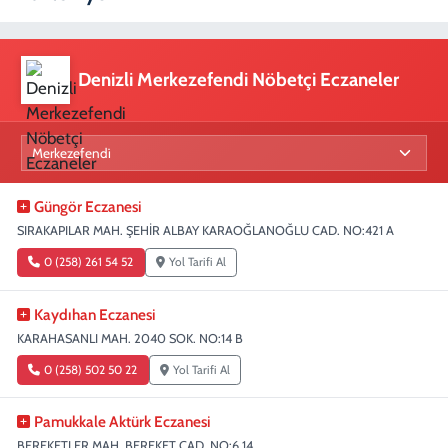
Denizli Merkezefendi Nöbetçi Eczaneler
Güngör Eczanesi
SIRAKAPILAR MAH. ŞEHİR ALBAY KARAOĞLANOĞLU CAD. NO:421 A
0 (258) 261 54 52
Yol Tarifi Al
Kaydıhan Eczanesi
KARAHASANLI MAH. 2040 SOK. NO:14 B
0 (258) 502 50 22
Yol Tarifi Al
Pamukkale Aktürk Eczanesi
BEREKETLER MAH. BEREKET CAD. NO:6 14