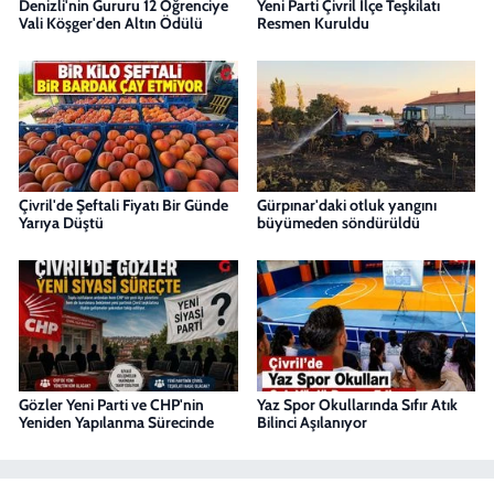
Denizli'nin Gururu 12 Öğrenciye
Yeni Parti Çivril İlçe Teşkilatı
Vali Köşger'den Altın Ödülü
Resmen Kuruldu
Çivril'de Şeftali Fiyatı Bir Günde
Gürpınar'daki otluk yangını
Yarıya Düştü
büyümeden söndürüldü
Gözler Yeni Parti ve CHP'nin
Yaz Spor Okullarında Sıfır Atık
Yeniden Yapılanma Sürecinde
Bilinci Aşılanıyor