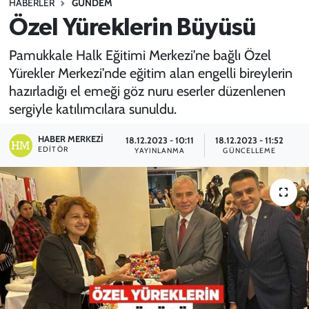
HABERLER
GÜNDEM
Özel Yüreklerin Büyüsü
SPOR
Pamukkale Halk Eğitimi Merkezi’ne bağlı Özel
TEKNOLOJİ
Yürekler Merkezi’nde eğitim alan engelli bireylerin
hazırladığı el emeği göz nuru eserler düzenlenen
YAŞAM
sergiyle katılımcılara sunuldu.
HABER MERKEZI
18.12.2023 - 10:11
18.12.2023 - 11:52
EDITÖR
YAYINLANMA
GÜNCELLEME