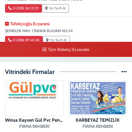
0 (258) 261 22 21
Yol Tarifi Al
Tüfekçioğlu Eczanesi
ŞEMİKLER MAH. CİNKAYA BULVARI NO:24
0 (258) 371 42 45
Yol Tarifi Al
Tüm Nöbetçi Eczaneler
Duygu Eczanesi
Sırakapılar Mahallesi, Şehit Albay Karaoğlanoğlu Caddesi No:10 B
Merkezefendi Denizli
Vitrindeki Firmalar
0 (258) 241 70 82
Yol Tarifi Al
Ada Eczanesi
BAHÇELİEVLER MAH. BAHÇELİEVLER CAD. 3023 SOK. NO:71 B
0 (258) 377 67 62
Yol Tarifi Al
Winsa Kayseri Gül Pvc Pencere Kayseri Winsa
KARBEYAZ TEMİZLİK
Pamukkale Aktürk Eczanesi
FIRMA REHBERI
FIRMA REHBERI
Bereketler Mahallesi, Bereket Caddesi No:4 14 Merkezefendi Denizli