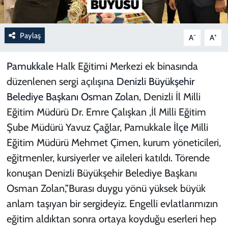
Paylaş
-
+
A
A
Pamukkale
Halk Eğitimi Merkezi ek binasında
düzenlenen sergi açılışına
Denizli
Büyükşehir
Belediye
Başkanı
Osman Zolan
, Denizli İl Milli
Eğitim Müdürü Dr. Emre Çalışkan ,İl Milli Eğitim
Şube Müdürü Yavuz Çağlar, Pamukkale
İlçe
Milli
Eğitim Müdürü Mehmet Çimen, kurum yöneticileri,
eğitmenler, kursiyerler ve aileleri katıldı. Törende
konuşan Denizli Büyükşehir Belediye Başkanı
Osman Zolan,”Burası duygu yönü yüksek büyük
anlam taşıyan bir sergideyiz. Engelli evlatlarımızın
eğitim aldıktan sonra ortaya koyduğu eserleri hep