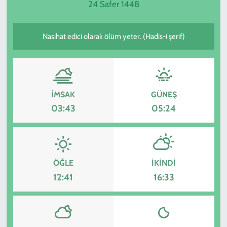
24 Safer 1448
SPOR
Nasihat edici olarak ölüm yeter. (Hadis-i şerif)
TEKNOLOJİ
YAŞAM
İMSAK
GÜNEŞ
03:43
05:24
ÖĞLE
İKINDI
12:41
16:33