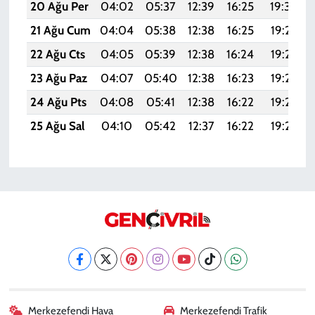
20 Ağu Per
04:02
05:37
12:39
16:25
19:30
21 Ağu Cum
04:04
05:38
12:38
16:25
19:28
22 Ağu Cts
04:05
05:39
12:38
16:24
19:27
23 Ağu Paz
04:07
05:40
12:38
16:23
19:25
24 Ağu Pts
04:08
05:41
12:38
16:22
19:24
25 Ağu Sal
04:10
05:42
12:37
16:22
19:22
Merkezefendi Hava
Merkezefendi Trafik