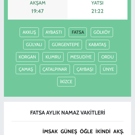
AKŞAM
YATSI
19:47
21:22
AKKUŞ
AYBASTI
FATSA
GÖLKÖY
GÜLYALI
GÜRGENTEPE
KABATAŞ
KORGAN
KUMRU
MESUDİYE
ORDU
ÇAMAŞ
ÇATALPINAR
ÇAYBAŞI
ÜNYE
İKİZCE
FATSA AYLIK NAMAZ VAKITLERI
İMSAK
GÜNEŞ
ÖĞLE
İKINDI
AKŞAM