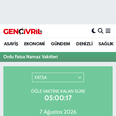
ASAYİŞ
Merkezefendi Hava Durumu
DENİZLİ
Merkezefendi Trafik Yoğunluk Haritası
ASAYİŞ
EKONOMİ
GÜNDEM
DENİZLİ
SAĞLIK
EĞİTİM
Süper Lig Puan Durumu ve Fikstür
Ordu Fatsa Namaz Vakitleri
EKONOMİ
Tüm Manşetler
GÜNDEM
Son Dakika Haberleri
FATSA
ULUSAL
Haber Arşivi
ÖĞLE VAKTINE KALAN SÜRE
05:00:17
SAĞLIK
7 Ağustos 2026
SİYASET