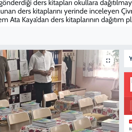
e gönderdiği ders kitapları okullara dağıtılma
nan ders kitaplarını yerinde inceleyen Çivri
a Kaya’dan ders kitaplarının dağıtım plan
Y
B