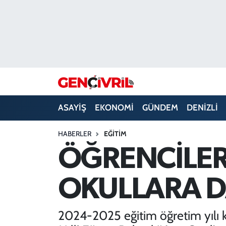
ASAYİŞ
Merkezefendi Hava Durumu
DENİZLİ
Merkezefendi Trafik Yoğunluk Haritası
EĞİTİM
Süper Lig Puan Durumu ve Fikstür
ASAYİŞ
EKONOMİ
GÜNDEM
DENİZLİ
EKONOMİ
Tüm Manşetler
HABERLER
EĞİTİM
GÜNDEM
Son Dakika Haberleri
ÖĞRENCİLERİ
ULUSAL
Haber Arşivi
OKULLARA D
SAĞLIK
2024-2025 eğitim öğretim yılı ka
SİYASET