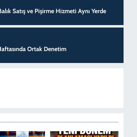
k Balık Satış ve Pişirme Hizmeti Aynı Yerde
k Haftasında Ortak Denetim