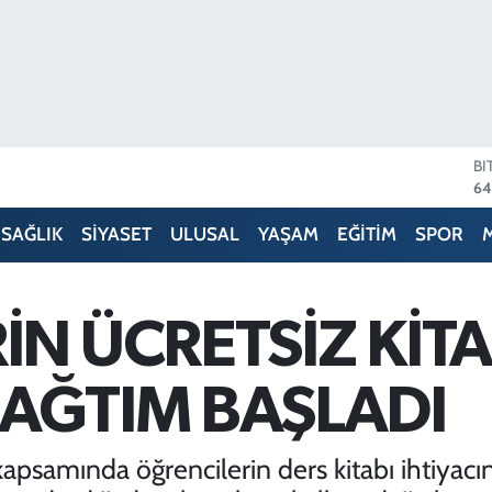
BI
64
D
47
E
SAĞLIK
SİYASET
ULUSAL
YAŞAM
EĞİTİM
SPOR
55
ST
64
GR
N ÜCRETSİZ KİTA
66
Bİ
13
AĞTIM BAŞLADI
psamında öğrencilerin ders kitabı ihtiyacın