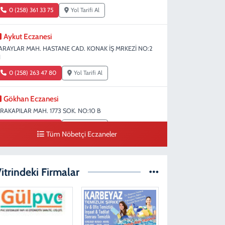
0 (258) 361 33 75
Yol Tarifi Al
Aykut Eczanesi
ARAYLAR MAH. HASTANE CAD. KONAK İŞ MRKEZİ NO:2
1
0 (258) 263 47 80
Yol Tarifi Al
Gökhan Eczanesi
IRAKAPILAR MAH. 1773 SOK. NO:10 B
0 (258) 242 69 70
Yol Tarifi Al
Tüm Nöbetçi Eczaneler
Fatıma Şentürk Eczanesi
ARAMAN MAH. 1486 SOK. NO:26
itrindeki Firmalar
0 (258) 265 89 61
Yol Tarifi Al
Erman Eczanesi
ARAHASANLI MAH. 2040 SOK. NO:11 B