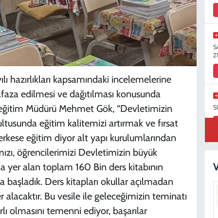
S
Z
ı hazırlıkları kapsamındaki incelemelerine
faza edilmesi ve dağıtılması konusunda
i eğitim Müdürü Mehmet Gök, “Devletimizin
S
tusunda eğitim kalitemizi artırmak ve fırsat
herkese eğitim diyor alt yapı kurulumlarından
ımızı, öğrencilerimizi Devletimizin büyük
K
V
 yer alan toplam 160 Bin ders kitabının
na başladık. Ders kitapları okullar açılmadan
 alacaktır. Bu vesile ile geleceğimizin teminatı
ırlı olmasını temenni ediyor, başarılar
K