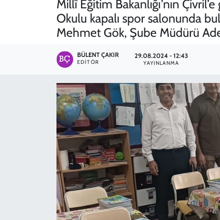
Millî Eğitim Bakanlığı’nın Çivril’
Okulu kapalı spor salonunda bulu
SPOR
Mehmet Gök, Şube Müdürü Adem At
TEKNOLOJİ
BÜLENT ÇAKIR
29.08.2024 - 12:43
EDITÖR
YAYINLANMA
YAŞAM