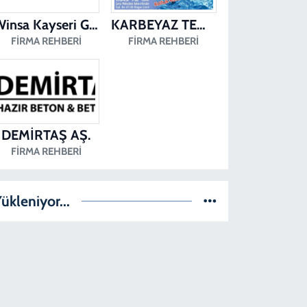
0 (258) 361 43 49
Yol Tarifi Al
Winsa Kayseri Gül Pvc Pencere Kayseri Winsa
KARBEYAZ TEMİZLİK
FIRMA REHBERI
FIRMA REHBERI
DEMİRTAŞ AŞ.
FIRMA REHBERI
ükleniyor...