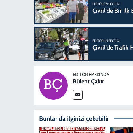
EDITÖRÜN SEÇTIĞI
Çivril’de Bir İl
EDITÖRÜN SEÇTIĞI
Çivril’de Trafi
EDITÖR HAKKINDA
Bülent Çakır
Bunlar da ilginizi çekebilir