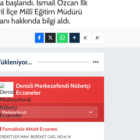
ya başlandı. İsmail Özcan İlk
l İlçe Millî Eğitim Müdürü
ı hakkında bilgi aldı.
-
+
A
A
ükleniyor...
Denizli Merkezefendi Nöbetçi
Eczaneler
Pamukkale Aktürk Eczanesi
EREKETLER MAH. BEREKET CAD. NO:6 14