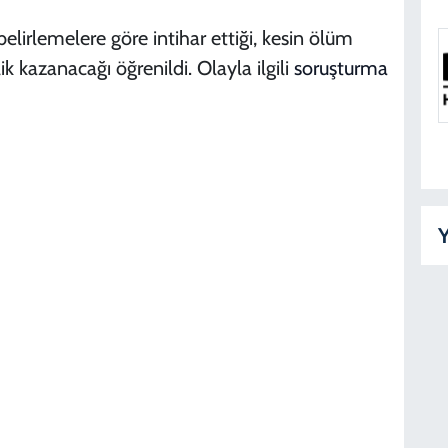
lirlemelere göre intihar ettiği, kesin ölüm
B
k kazanacağı öğrenildi. Olayla ilgili
soruşturma
D
K
D
Y
Y
D
K
D