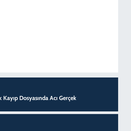
S
N
D
D
lık Kayıp Dosyasında Acı Gerçek
S