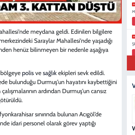
M
ahallesi'nde meydana geldi. Edinilen bilgilere
merkezindeki Saraylar Mahallesi'nde yaşadığı
Ş
inden henüz bilinmeyen bir nedenle aşağıya
e bölgeye
polis
ve
sağlık
ekipleri sevk edildi.
S
lede bulunduğu Durmuş’un hayatını kaybettiğini
N
V
in çalışmalarının ardından Durmuş’un cansız
ötürüldü.
yonkarahisar sınırında bulunan Acıgöl’de
B
N
nde idari personel olarak görev yaptığı