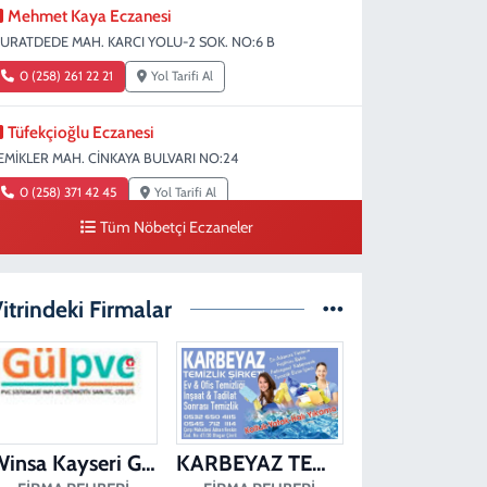
Mehmet Kaya Eczanesi
URATDEDE MAH. KARCI YOLU-2 SOK. NO:6 B
0 (258) 261 22 21
Yol Tarifi Al
Tüfekçioğlu Eczanesi
EMİKLER MAH. CİNKAYA BULVARI NO:24
0 (258) 371 42 45
Yol Tarifi Al
Tüm Nöbetçi Eczaneler
Duygu Eczanesi
ırakapılar Mahallesi, Şehit Albay Karaoğlanoğlu Caddesi
o:10 B Merkezefendi Denizli
itrindeki Firmalar
0 (258) 241 70 82
Yol Tarifi Al
Ada Eczanesi
AHÇELİEVLER MAH. BAHÇELİEVLER CAD. 3023 SOK.
O:71 B
Winsa Kayseri Gül Pvc Pencere Kayseri Winsa
KARBEYAZ TEMİZLİK
0 (258) 377 67 62
Yol Tarifi Al