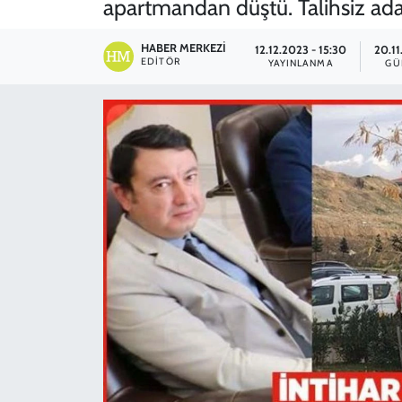
apartmandan düştü. Talihsiz ada
SPOR
HABER MERKEZI
12.12.2023 - 15:30
20.11
EDITÖR
YAYINLANMA
GÜ
TEKNOLOJİ
YAŞAM