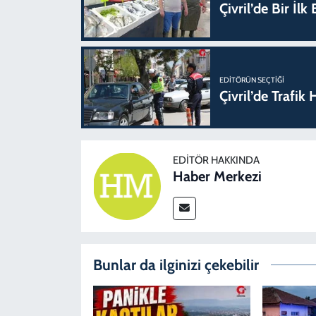
Çivril’de Bir İl
EDITÖRÜN SEÇTIĞI
Çivril’de Trafi
EDITÖR HAKKINDA
Haber Merkezi
Bunlar da ilginizi çekebilir