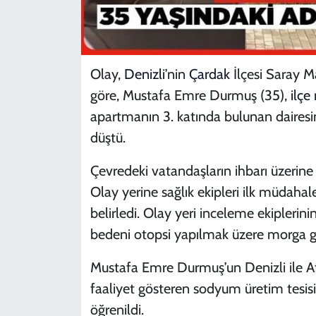
Olay,
Denizli
’nin
Çardak
İlçesi Saray M
göre, Mustafa Emre Durmuş (35),
ilçe
apartmanın 3. katında bulunan daires
düştü.
Çevredeki vatandaşların ihbarı üzerin
Olay yerine sağlık ekipleri ilk müdaha
belirledi. Olay yeri inceleme ekiplerin
bedeni otopsi yapılmak üzere morga g
Mustafa Emre Durmuş’un Denizli ile Af
faaliyet gösteren sodyum üretim tesisi
öğrenildi.