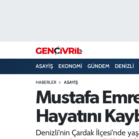
ASAYİŞ
Merkezefendi Hava Durumu
DENİZLİ
Merkezefendi Trafik Yoğunluk Haritası
EĞİTİM
Süper Lig Puan Durumu ve Fikstür
ASAYİŞ
EKONOMİ
GÜNDEM
DENİZLİ
EKONOMİ
Tüm Manşetler
HABERLER
ASAYİŞ
GÜNDEM
Son Dakika Haberleri
Mustafa Emre
ULUSAL
Haber Arşivi
Hayatını Kay
SAĞLIK
Denizli’nin Çardak İlçesi’nde ya
SİYASET