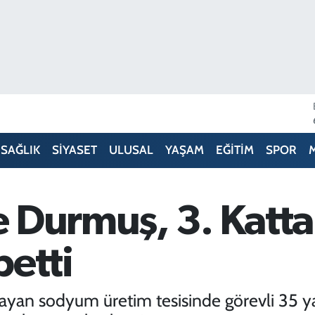
SAĞLIK
SİYASET
ULUSAL
YAŞAM
EĞİTİM
SPOR
 Durmuş, 3. Katta
betti
şayan sodyum üretim tesisinde görevli 35 ya