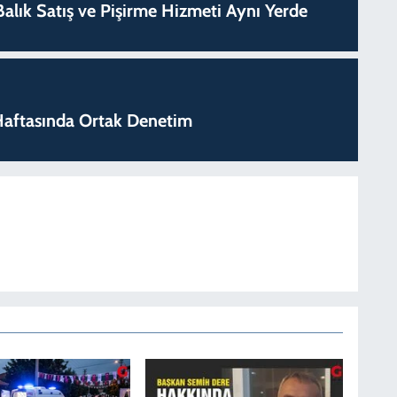
k Balık Satış ve Pişirme Hizmeti Aynı Yerde
k Haftasında Ortak Denetim