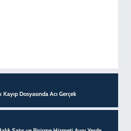
lık Kayıp Dosyasında Acı Gerçek
k Balık Satış ve Pişirme Hizmeti Aynı Yerde