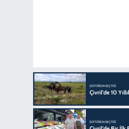
EDITÖRÜN SEÇTIĞI
Çivril’de 10 Yıl
EDITÖRÜN SEÇTIĞI
Çivril’de Bir İl