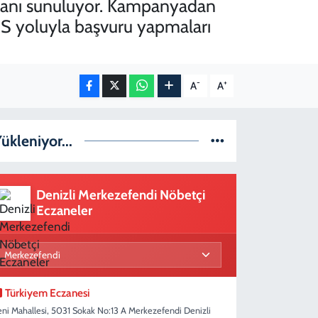
mkanı sunuluyor. Kampanyadan
SMS yoluyla başvuru yapmaları
-
+
A
A
ükleniyor...
Denizli Merkezefendi Nöbetçi
Eczaneler
Türkiyem Eczanesi
eni Mahallesi, 5031 Sokak No:13 A Merkezefendi Denizli