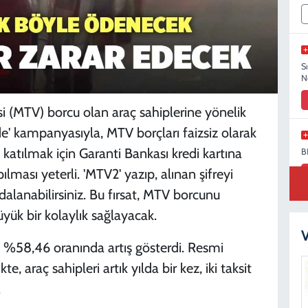
S
N
si (MTV) borcu olan araç sahiplerine yönelik
de' kampanyasıyla, MTV borçları faizsiz olarak
katılmak için Garanti Bankası kredi kartına
B
ması yeterli. 'MTV2' yazıp, alınan şifreyi
anabilirsiniz. Bu fırsat, MTV borcunu
ük bir kolaylık sağlayacak.
K
V
D
, %58,46 oranında artış gösterdi. Resmi
, araç sahipleri artık yılda bir kez, iki taksit
.