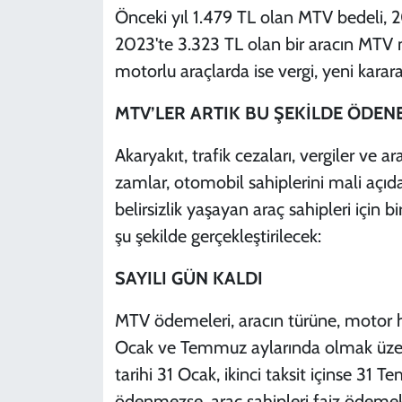
Önceki yıl 1.479 TL olan MTV bedeli, 2
2023'te 3.323 TL olan bir aracın MTV mi
motorlu araçlarda ise vergi, yeni karar
MTV’LER ARTIK BU ŞEKİLDE ÖDEN
Akaryakıt, trafik cezaları, vergiler ve 
zamlar, otomobil sahiplerini mali açı
belirsizlik yaşayan araç sahipleri için 
şu şekilde gerçekleştirilecek:
SAYILI GÜN KALDI
MTV ödemeleri, aracın türüne, motor ha
Ocak ve Temmuz aylarında olmak üzere i
tarihi 31 Ocak, ikinci taksit içinse 31
ödenmezse, araç sahipleri faiz ödemek