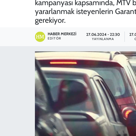
kampanyası kapsamında, MTV bor
yararlanmak isteyenlerin Garant
SPOR
gerekiyor.
TEKNOLOJİ
HABER MERKEZI
27.06.2024 - 22:30
27.
EDITÖR
YAYINLANMA
YAŞAM