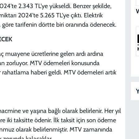
S
024'te 2.343 TL'ye yükseldi. Benzer şekilde,
Z
ktarı 2024'te 5.265 TL'ye çıktı. Elektrik
a göre tarifenin dörtte biri oranında ödenecek.
ECEK
Y
D
araç muayene ücretlerine gelen ardı ardına
dan zorluyor. MTV ödemeleri konusunda
bir rahatlama haberi geldi. MTV ödemeleri artık
K
D
Y
cmine ve yaşına bağlı olarak belirlenir. Her yıl
D
ki taksitte ödenir. İlk taksit için son ödeme
D
 Temmuz olarak belirlenmiştir. MTV zamanında
 zorunda kalacaklar.