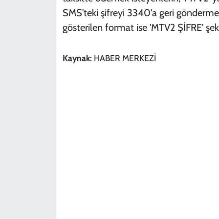
SMS'teki şifreyi 3340'a geri göndermel
gösterilen format ise 'MTV2 ŞİFRE' şek
Kaynak:
HABER MERKEZİ