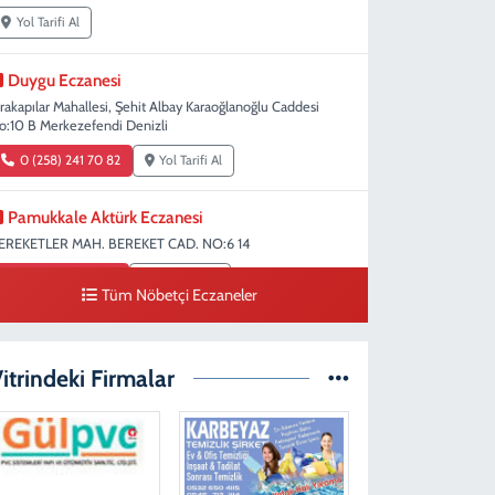
Yol Tarifi Al
Duygu Eczanesi
ırakapılar Mahallesi, Şehit Albay Karaoğlanoğlu Caddesi
o:10 B Merkezefendi Denizli
0 (258) 241 70 82
Yol Tarifi Al
Pamukkale Aktürk Eczanesi
EREKETLER MAH. BEREKET CAD. NO:6 14
0 (258) 361 33 75
Yol Tarifi Al
Tüm Nöbetçi Eczaneler
Fatıh Eczanesi
araman Mahallesi, 1482 Sokak No:51 A Merkezefendi
itrindeki Firmalar
enizli
0 (258) 241 70 08
Yol Tarifi Al
Aykut Eczanesi