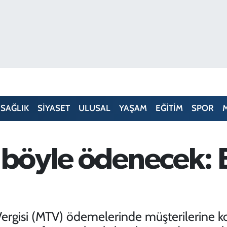
SAĞLIK
SİYASET
ULUSAL
YAŞAM
EĞİTİM
SPOR
k böyle ödenecek: 
Vergisi (MTV) ödemelerinde müşterilerine kola