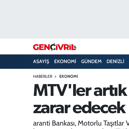
ASAYİŞ
Merkezefendi Hava Durumu
DENİZLİ
Merkezefendi Trafik Yoğunluk Haritası
EĞİTİM
Süper Lig Puan Durumu ve Fikstür
ASAYİŞ
EKONOMİ
GÜNDEM
DENİZLİ
EKONOMİ
Tüm Manşetler
HABERLER
EKONOMI
GÜNDEM
Son Dakika Haberleri
MTV'ler artı
ULUSAL
Haber Arşivi
zarar edecek
SAĞLIK
aranti Bankası, Motorlu Taşıtlar 
SİYASET