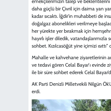
emekçilerimizin talep ve beklentilerini 
daha güçlü bir Çivril için daima yan y
kadar sıcaktı. İğdir’in muhabbeti de in
doğalgaz abonelikleri verilmeye başlad
her yürekte yer bırakmak için hemşehri
hayırlı işler diledik, vatandaşlarımızl
sohbet. Kızılcasöğüt yine içimizi ısıttı” 
Mahalle ve kahvehane ziyaretlerinin a
ve tedavi gören Celal Bayar’ı evinde zi
ile bir süre sohbet ederek Celal Bayar’dan 
AK Parti Denizli Milletvekili Nilgün Ök
erdi.