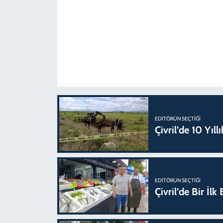
EDITÖRÜN SEÇTIĞI
Çivril’de 10 Yıl
EDITÖRÜN SEÇTIĞI
Çivril’de Bir İl