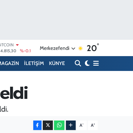
°
DOLAR
20
Merkezefendi
47,7436
%0.18
EURO
55,2510
%0.32
MAGAZİN
İLETİŞİM
KÜNYE
STERLİN
4,4811
%0.38
GRAM ALTIN
6660.55
%0
eldi
BİST100
3.779
%-14
BITCOIN
di.
64.815,30
%-0.1
-
+
A
A