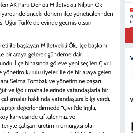
len AK Parti Denizli Milletvekili Nilgün Ök
 ziyaretinde önceki dönem ilçe yöneticilerinden
S
si Uğur Türk’e de evinde geçmiş olsun
N
areti ile başlayan Milletvekili Ök, ilçe başkanı
le bir araya gelerek gündeme dair
S
V
N
undu. İlçe binasında göreve yeni seçilen Çivril
yönetim kurulu üyeleri ile de bir araya gelen
başkanı Selma Tombak ve yönetimine başarı
asöğüt ve İğdir mahallelerinde vatandaşlarla bir
M
 çalışmalar hakkında vatandaşlara bilgi verdi.
 yaptığı değerlendirmede “Çivril’de Irgıllı,
köy kahvesinde çiftçilerimiz ve
n teriyle çalışan, üretimin omurgası olan