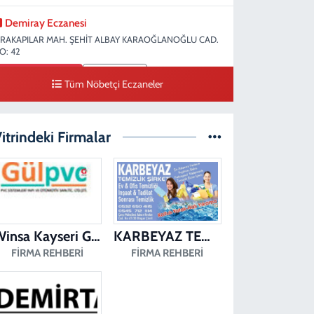
Demiray Eczanesi
IRAKAPILAR MAH. ŞEHİT ALBAY KARAOĞLANOĞLU CAD.
O: 42
0 (258) 265 58 15
Yol Tarifi Al
Tüm Nöbetçi Eczaneler
Denizli Eczanesi
IRAKAPILAR MAH. ŞEHİT ALBAY KARAOĞLANOĞLU CAD.
itrindeki Firmalar
O:32
0 (258) 263 51 95
Yol Tarifi Al
Sena Kelleci Eczanesi
ERKEZEFENDİ MAH. 29 EKİM BULV. CAD. NO:23 B
Winsa Kayseri Gül Pvc Pencere Kayseri Winsa
KARBEYAZ TEMİZLİK
0 (258) 377 21 21
Yol Tarifi Al
FIRMA REHBERI
FIRMA REHBERI