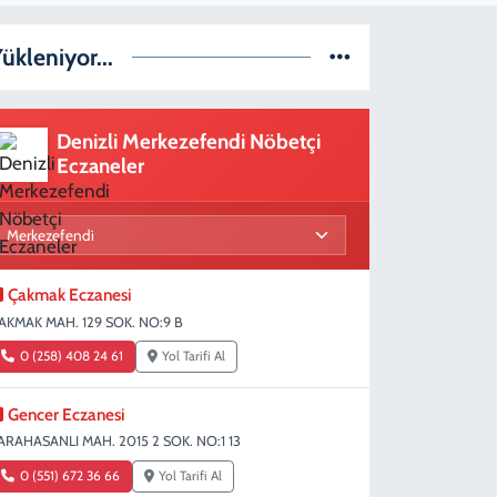
ükleniyor...
Denizli Merkezefendi Nöbetçi
Eczaneler
Çakmak Eczanesi
AKMAK MAH. 129 SOK. NO:9 B
0 (258) 408 24 61
Yol Tarifi Al
Gencer Eczanesi
ARAHASANLI MAH. 2015 2 SOK. NO:1 13
0 (551) 672 36 66
Yol Tarifi Al