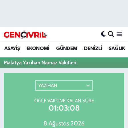
ASAYİŞ
Merkezefendi Hava Durumu
DENİZLİ
Merkezefendi Trafik Yoğunluk Haritası
ASAYİŞ
EKONOMİ
GÜNDEM
DENİZLİ
SAĞLIK
EĞİTİM
Süper Lig Puan Durumu ve Fikstür
Malatya Yazihan Namaz Vakitleri
EKONOMİ
Tüm Manşetler
GÜNDEM
Son Dakika Haberleri
YAZIHAN
ULUSAL
Haber Arşivi
ÖĞLE VAKTINE KALAN SÜRE
01:03:08
SAĞLIK
8 Ağustos 2026
SİYASET