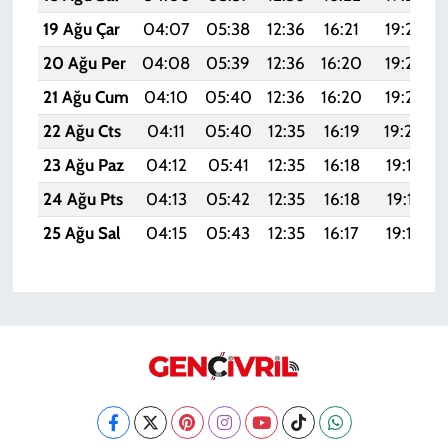
19 Ağu Çar
04:07
05:38
12:36
16:21
19:24
20 Ağu Per
04:08
05:39
12:36
16:20
19:23
21 Ağu Cum
04:10
05:40
12:36
16:20
19:22
22 Ağu Cts
04:11
05:40
12:35
16:19
19:20
23 Ağu Paz
04:12
05:41
12:35
16:18
19:19
24 Ağu Pts
04:13
05:42
12:35
16:18
19:17
25 Ağu Sal
04:15
05:43
12:35
16:17
19:16