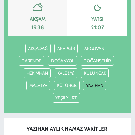
AKŞAM
YATSI
19:38
21:07
AKÇADAĞ
ARAPGİR
ARGUVAN
DARENDE
DOĞANYOL
DOĞANŞEHİR
HEKİMHAN
KALE (M)
KULUNCAK
MALATYA
PÜTÜRGE
YAZIHAN
YEŞİLYURT
YAZIHAN AYLIK NAMAZ VAKITLERI