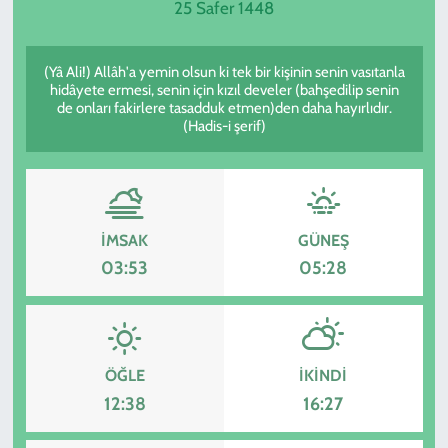
25 Safer 1448
SPOR
(Yâ Ali!) Allâh'a yemin olsun ki tek bir kişinin senin vasıtanla
TEKNOLOJİ
hidâyete ermesi, senin için kızıl develer (bahşedilip senin
de onları fakirlere tasadduk etmen)den daha hayırlıdır.
(Hadis-i şerif)
YAŞAM
İMSAK
GÜNEŞ
03:53
05:28
ÖĞLE
İKINDI
12:38
16:27