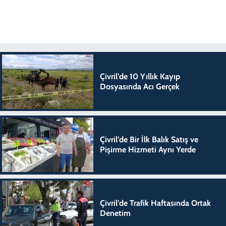
Çivril’de 10 Yıllık Kayıp
Dosyasında Acı Gerçek
Çivril’de Bir İlk Balık Satış ve
Pişirme Hizmeti Aynı Yerde
Çivril’de Trafik Haftasında Ortak
Denetim