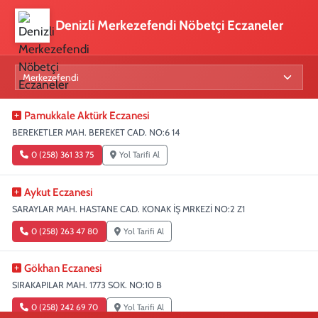
Denizli Merkezefendi Nöbetçi Eczaneler
Pamukkale Aktürk Eczanesi
BEREKETLER MAH. BEREKET CAD. NO:6 14
0 (258) 361 33 75
Yol Tarifi Al
Aykut Eczanesi
SARAYLAR MAH. HASTANE CAD. KONAK İŞ MRKEZİ NO:2 Z1
0 (258) 263 47 80
Yol Tarifi Al
Gökhan Eczanesi
SIRAKAPILAR MAH. 1773 SOK. NO:10 B
0 (258) 242 69 70
Yol Tarifi Al