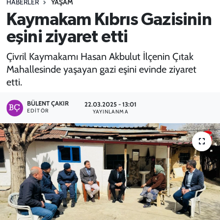
HABERLER
YAŞAM
Kaymakam Kıbrıs Gazisinin
SPOR
eşini ziyaret etti
TEKNOLOJİ
Çivril Kaymakamı Hasan Akbulut İlçenin Çıtak
YAŞAM
Mahallesinde yaşayan gazi eşini evinde ziyaret
etti.
BÜLENT ÇAKIR
22.03.2025 - 13:01
EDITÖR
YAYINLANMA