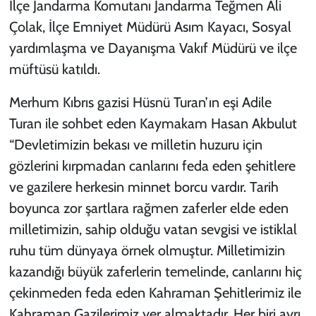
İlçe Jandarma Komutanı Jandarma Teğmen Ali
Çolak, İlçe Emniyet Müdürü Asım Kayacı, Sosyal
yardımlaşma ve Dayanışma Vakıf Müdürü ve ilçe
müftüsü katıldı.
Merhum Kıbrıs gazisi Hüsnü Turan’ın eşi Adile
Turan ile sohbet eden Kaymakam Hasan Akbulut
“Devletimizin bekası ve milletin huzuru için
gözlerini kırpmadan canlarını feda eden şehitlere
ve gazilere herkesin minnet borcu vardır. Tarih
boyunca zor şartlara rağmen zaferler elde eden
milletimizin, sahip olduğu vatan sevgisi ve istiklal
ruhu tüm dünyaya örnek olmuştur. Milletimizin
kazandığı büyük zaferlerin temelinde, canlarını hiç
çekinmeden feda eden Kahraman Şehitlerimiz ile
Kahraman Gazilerimiz yer almaktadır. Her biri ayrı