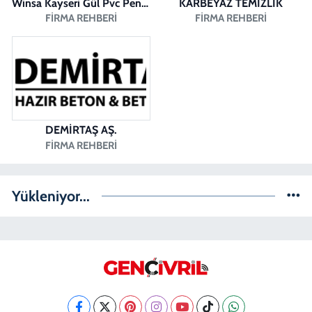
Winsa Kayseri Gül Pvc Pencere Kayseri Winsa
KARBEYAZ TEMİZLİK
FIRMA REHBERI
FIRMA REHBERI
DEMİRTAŞ AŞ.
FIRMA REHBERI
Yükleniyor...