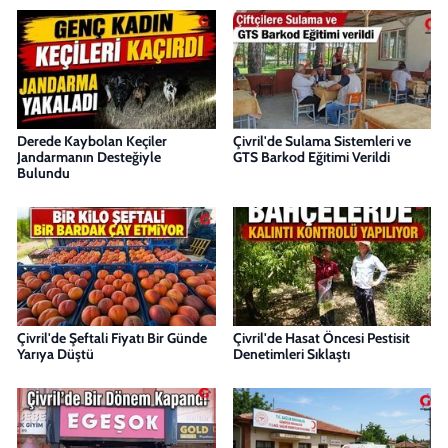
Derede Kaybolan Keçiler
Çivril'de Sulama Sistemleri ve
Jandarmanın Desteğiyle
GTS Barkod Eğitimi Verildi
Bulundu
Çivril'de Şeftali Fiyatı Bir Günde
Çivril'de Hasat Öncesi Pestisit
Yarıya Düştü
Denetimleri Sıklaştı