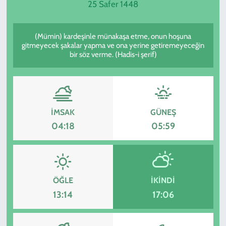
25 Safer 1448
SPOR
(Mümin) kardeşinle münakaşa etme, onun hoşuna
TEKNOLOJİ
gitmeyecek şakalar yapma ve ona yerine getiremeyeceğin
bir söz verme. (Hadis-i şerif)
YAŞAM
İMSAK
GÜNEŞ
04:18
05:59
ÖĞLE
İKINDI
13:14
17:06