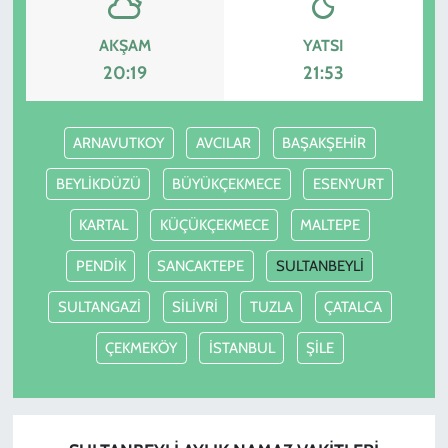
AKŞAM
YATSI
20:19
21:53
ARNAVUTKOY
AVCILAR
BAŞAKŞEHİR
BEYLİKDÜZÜ
BÜYÜKÇEKMECE
ESENYURT
KARTAL
KÜÇÜKÇEKMECE
MALTEPE
PENDİK
SANCAKTEPE
SULTANBEYLİ
SULTANGAZİ
SİLİVRİ
TUZLA
ÇATALCA
ÇEKMEKÖY
İSTANBUL
ŞİLE