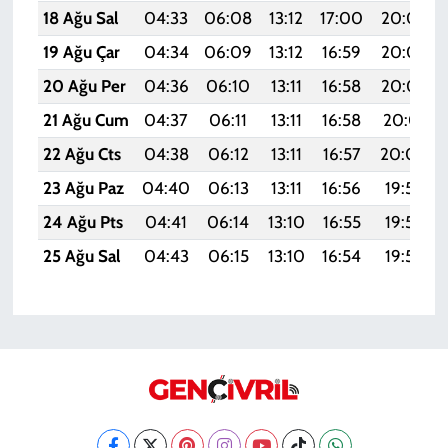
18 Ağu Sal
04:33
06:08
13:12
17:00
20:05
19 Ağu Çar
04:34
06:09
13:12
16:59
20:04
20 Ağu Per
04:36
06:10
13:11
16:58
20:03
21 Ağu Cum
04:37
06:11
13:11
16:58
20:01
22 Ağu Cts
04:38
06:12
13:11
16:57
20:00
23 Ağu Paz
04:40
06:13
13:11
16:56
19:58
24 Ağu Pts
04:41
06:14
13:10
16:55
19:57
25 Ağu Sal
04:43
06:15
13:10
16:54
19:55