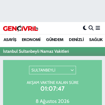
ASAYİŞ
Merkezefendi Hava Durumu
DENİZLİ
Merkezefendi Trafik Yoğunluk Haritası
ASAYİŞ
EKONOMİ
GÜNDEM
DENİZLİ
SAĞLIK
EĞİTİM
Süper Lig Puan Durumu ve Fikstür
İstanbul Sultanbeyli Namaz Vakitleri
EKONOMİ
Tüm Manşetler
GÜNDEM
Son Dakika Haberleri
SULTANBEYLİ
ULUSAL
Haber Arşivi
AKŞAM VAKTINE KALAN SÜRE
01:07:47
SAĞLIK
8 Ağustos 2026
SİYASET