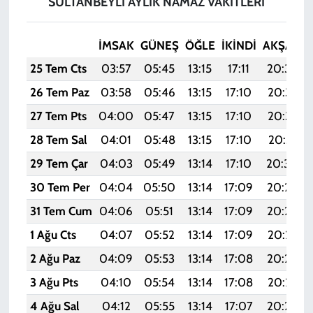
SULTANBEYLİ AYLIK NAMAZ VAKITLERI
İMSAK
GÜNEŞ
ÖĞLE
İKINDI
AKŞAM
25 Tem Cts
03:57
05:45
13:15
17:11
20:34
26 Tem Paz
03:58
05:46
13:15
17:10
20:33
27 Tem Pts
04:00
05:47
13:15
17:10
20:32
28 Tem Sal
04:01
05:48
13:15
17:10
20:31
29 Tem Çar
04:03
05:49
13:14
17:10
20:30
30 Tem Per
04:04
05:50
13:14
17:09
20:29
31 Tem Cum
04:06
05:51
13:14
17:09
20:28
1 Ağu Cts
04:07
05:52
13:14
17:09
20:27
2 Ağu Paz
04:09
05:53
13:14
17:08
20:26
3 Ağu Pts
04:10
05:54
13:14
17:08
20:25
4 Ağu Sal
04:12
05:55
13:14
17:07
20:24