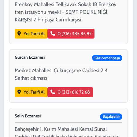
Erenköy Mahallesi Tellikavak Sokak 1B Erenköy
tren istasyonu mevki - SEMT POLİKLİNİĞİ
KARŞISI Zihnipaşa Cami karşısı
Yol Tarifi Al
0 (216) 385 85 87
Gürcan Eczanesi
Gaziosmanpaşa
Merkez Mahallesi Çukurçeşme Caddesi 2 4
Serhat çıkmazı
Yol Tarifi Al
0 (212) 616 72 68
Selin Eczanesi
Başakşehir
Bahçeşehir 1. Kısım Mahallesi Kemal Sunal
Caddesi 9 B Testili kızlar bölgesinde, Sushico ve