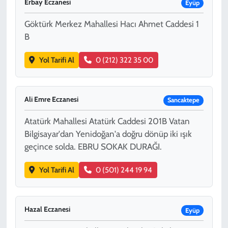
Erbay Eczanesi
Eyüp
Göktürk Merkez Mahallesi Hacı Ahmet Caddesi 1
B
Yol Tarifi Al
0 (212) 322 35 00
Ali Emre Eczanesi
Sancaktepe
Atatürk Mahallesi Atatürk Caddesi 201B Vatan
Bilgisayar'dan Yenidoğan'a doğru dönüp iki ışık
geçince solda. EBRU SOKAK DURAĞI.
Yol Tarifi Al
0 (501) 244 19 94
Hazal Eczanesi
Eyüp