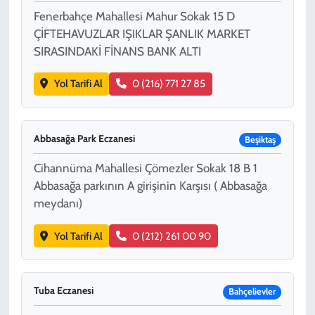
Fenerbahçe Mahallesi Mahur Sokak 15 D
ÇİFTEHAVUZLAR IŞIKLAR ŞANLIK MARKET
SIRASINDAKİ FİNANS BANK ALTI
Yol Tarifi Al
0 (216) 771 27 85
Abbasağa Park Eczanesi
Beşiktaş
Cihannüma Mahallesi Çömezler Sokak 18 B 1
Abbasağa parkının A girişinin Karşısı ( Abbasağa
meydanı)
Yol Tarifi Al
0 (212) 261 00 90
Tuba Eczanesi
Bahçelievler