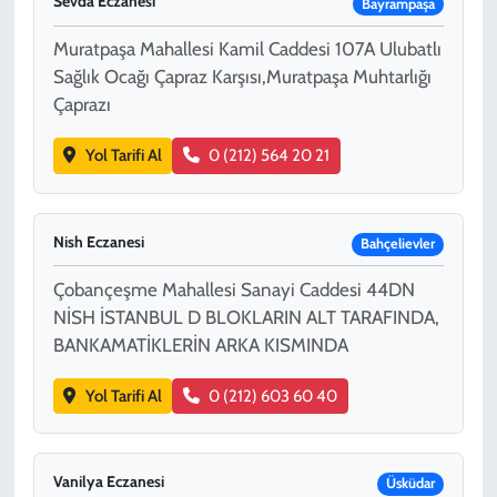
Sevda Eczanesi
Bayrampaşa
Muratpaşa Mahallesi Kamil Caddesi 107A Ulubatlı
Sağlık Ocağı Çapraz Karşısı,Muratpaşa Muhtarlığı
Çaprazı
Yol Tarifi Al
0 (212) 564 20 21
Nish Eczanesi
Bahçelievler
Çobançeşme Mahallesi Sanayi Caddesi 44DN
NİSH İSTANBUL D BLOKLARIN ALT TARAFINDA,
BANKAMATİKLERİN ARKA KISMINDA
Yol Tarifi Al
0 (212) 603 60 40
Vanilya Eczanesi
Üsküdar