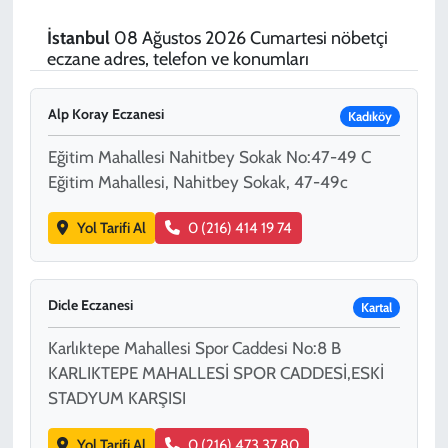
SPOR
İstanbul
08 Ağustos 2026 Cumartesi nöbetçi
eczane adres, telefon ve konumları
TEKNOLOJİ
Alp Koray Eczanesi
Kadıköy
YAŞAM
Eğitim Mahallesi Nahitbey Sokak No:47-49 C
Eğitim Mahallesi, Nahitbey Sokak, 47-49c
Yol Tarifi Al
0 (216) 414 19 74
Dicle Eczanesi
Kartal
Karlıktepe Mahallesi Spor Caddesi No:8 B
KARLIKTEPE MAHALLESİ SPOR CADDESİ,ESKİ
STADYUM KARŞISI
Yol Tarifi Al
0 (216) 473 37 80