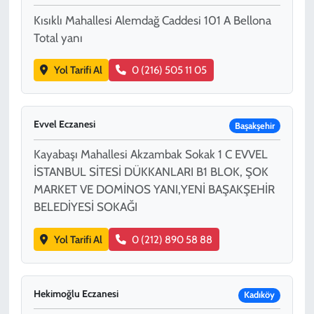
Kısıklı Mahallesi Alemdağ Caddesi 101 A Bellona
Total yanı
Yol Tarifi Al
0 (216) 505 11 05
Evvel Eczanesi
Başakşehir
Kayabaşı Mahallesi Akzambak Sokak 1 C EVVEL
İSTANBUL SİTESİ DÜKKANLARI B1 BLOK, ŞOK
MARKET VE DOMİNOS YANI,YENİ BAŞAKŞEHİR
BELEDİYESİ SOKAĞI
Yol Tarifi Al
0 (212) 890 58 88
Hekimoğlu Eczanesi
Kadıköy