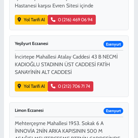
Hastanesi karşısı Evren Sitesi içinde
Yol Tarifi Al
0 (216) 469 06 94
Yeşilyurt Eczanesi
Esenyurt
İncirtepe Mahallesi Atalay Caddesi 43 B NECMİ
KADIOĞLU STADININ ÜST CADDESİ FATİH
SANAYİNİN ALT CADDESİ
Yol Tarifi Al
0 (212) 706 71 74
Limon Eczanesi
Esenyurt
Mehterçeşme Mahallesi 1953. Sokak 6 A
İNNOVİA 2NİN ARKA KAPISININ 500 M