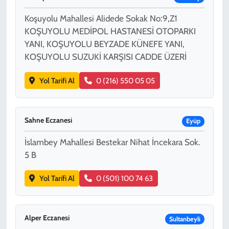
Koşuyolu Mahallesi Alidede Sokak No:9,Z1
KOŞUYOLU MEDİPOL HASTANESİ OTOPARKI
YANI, KOŞUYOLU BEYZADE KÜNEFE YANI,
KOŞUYOLU SUZUKİ KARŞISI CADDE ÜZERİ
Yol Tarifi Al
0 (216) 550 05 05
Sahne Eczanesi
Eyüp
İslambey Mahallesi Bestekar Nihat İncekara Sok.
5 B
Yol Tarifi Al
0 (501) 100 74 63
Alper Eczanesi
Sultanbeyli