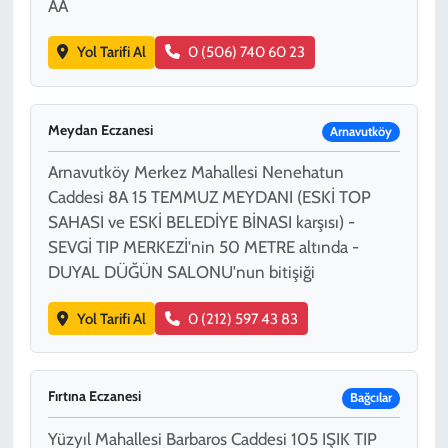
AA
Yol Tarifi Al
0 (506) 740 60 23
Meydan Eczanesi
Arnavutköy
Arnavutköy Merkez Mahallesi Nenehatun
Caddesi 8A 15 TEMMUZ MEYDANI (ESKİ TOP
SAHASI ve ESKİ BELEDİYE BİNASI karşısı) -
SEVGİ TIP MERKEZİ'nin 50 METRE altında -
DUYAL DÜĞÜN SALONU'nun bitişiği
Yol Tarifi Al
0 (212) 597 43 83
Fırtına Eczanesi
Bağcılar
Yüzyıl Mahallesi Barbaros Caddesi 105 IŞIK TIP