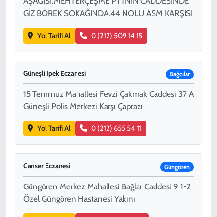
AŞAĞISI.MEHTERÇEŞME PTTNİN CADDESİNDE
GİZ BÖREK SOKAĞINDA,44 NOLU ASM KARŞISI
Yol Tarifi Al
0 (212) 509 14 15
Güneşli Ipek Eczanesi
Bağcılar
15 Temmuz Mahallesi Fevzi Çakmak Caddesi 37 A
Güneşli Polis Merkezi Karşı Çaprazı
Yol Tarifi Al
0 (212) 655 54 11
Canser Eczanesi
Güngören
Güngören Merkez Mahallesi Bağlar Caddesi 9 1-2
Özel Güngören Hastanesi Yakını