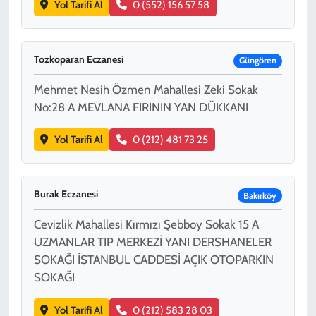
Yol Tarifi Al
0 (552) 156 57 58
Tozkoparan Eczanesi
Güngören
Mehmet Nesih Özmen Mahallesi Zeki Sokak
No:28 A MEVLANA FIRININ YAN DÜKKANI
Yol Tarifi Al
0 (212) 481 73 25
Burak Eczanesi
Bakırköy
Cevizlik Mahallesi Kırmızı Şebboy Sokak 15 A
UZMANLAR TIP MERKEZİ YANI DERSHANELER
SOKAĞI İSTANBUL CADDESİ AÇIK OTOPARKIN
SOKAĞI
Yol Tarifi Al
0 (212) 583 28 03