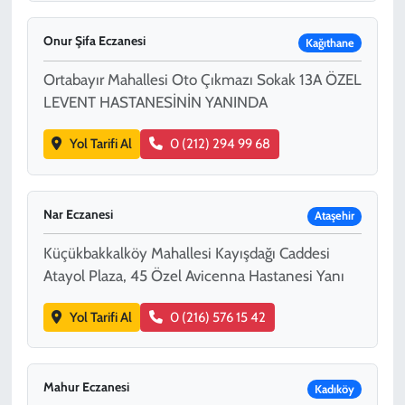
Onur Şifa Eczanesi
Kağıthane
Ortabayır Mahallesi Oto Çıkmazı Sokak 13A ÖZEL
LEVENT HASTANESİNİN YANINDA
Yol Tarifi Al
0 (212) 294 99 68
Nar Eczanesi
Ataşehir
Küçükbakkalköy Mahallesi Kayışdağı Caddesi
Atayol Plaza, 45 Özel Avicenna Hastanesi Yanı
Yol Tarifi Al
0 (216) 576 15 42
Mahur Eczanesi
Kadıköy