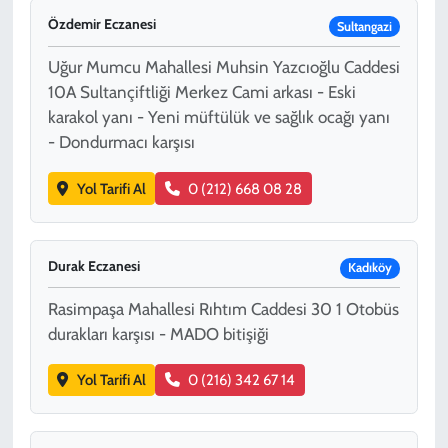
Özdemir Eczanesi
Sultangazi
Uğur Mumcu Mahallesi Muhsin Yazcıoğlu Caddesi
10A Sultançiftliği Merkez Cami arkası - Eski
karakol yanı - Yeni müftülük ve sağlık ocağı yanı
- Dondurmacı karşısı
Yol Tarifi Al
0 (212) 668 08 28
Durak Eczanesi
Kadıköy
Rasimpaşa Mahallesi Rıhtım Caddesi 30 1 Otobüs
durakları karşısı - MADO bitişiği
Yol Tarifi Al
0 (216) 342 67 14