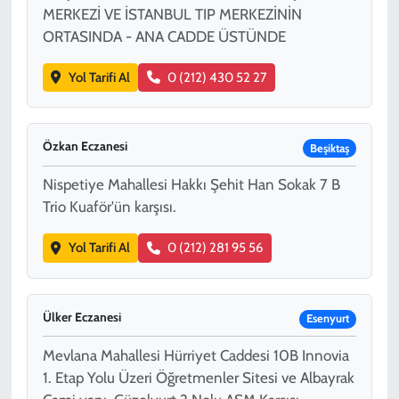
MERKEZİ VE İSTANBUL TIP MERKEZİNİN
ORTASINDA - ANA CADDE ÜSTÜNDE
Yol Tarifi Al
0 (212) 430 52 27
Özkan Eczanesi
Beşiktaş
Nispetiye Mahallesi Hakkı Şehit Han Sokak 7 B
Trio Kuaför'ün karşısı.
Yol Tarifi Al
0 (212) 281 95 56
Ülker Eczanesi
Esenyurt
Mevlana Mahallesi Hürriyet Caddesi 10B Innovia
1. Etap Yolu Üzeri Öğretmenler Sitesi ve Albayrak