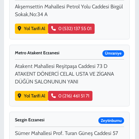
Akşemsettin Mahallesi Petrol Yolu Caddesi Birgül
Sokak,No:34 A
Yol Tarifi Al
0 (532) 137 55 01
Metro Atakent Eczanesi
Ümraniye
Atakent Mahallesi Reşitpaşa Caddesi 73 D
ATAKENT DÖNERCİ CELAL USTA VE ZİGANA
DÜĞÜN SALONUNUN YANI
Yol Tarifi Al
0 (216) 461 51 71
Sezgin Eczanesi
Zeytinburnu
Sümer Mahallesi Prof. Turan Güneş Caddesi 57