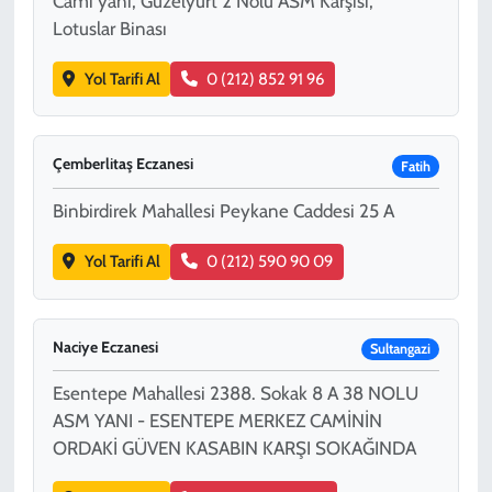
Cami yanı, Güzelyurt 2 Nolu ASM Karşısı,
Lotuslar Binası
Yol Tarifi Al
0 (212) 852 91 96
Çemberlitaş Eczanesi
Fatih
Binbirdirek Mahallesi Peykane Caddesi 25 A
Yol Tarifi Al
0 (212) 590 90 09
Naciye Eczanesi
Sultangazi
Esentepe Mahallesi 2388. Sokak 8 A 38 NOLU
ASM YANI - ESENTEPE MERKEZ CAMİNİN
ORDAKİ GÜVEN KASABIN KARŞI SOKAĞINDA