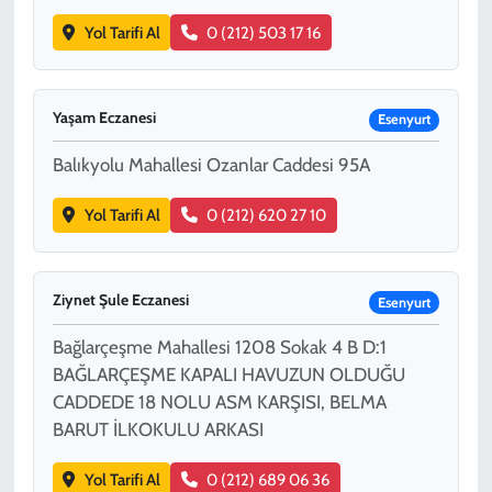
Yol Tarifi Al
0 (212) 503 17 16
Yaşam Eczanesi
Esenyurt
Balıkyolu Mahallesi Ozanlar Caddesi 95A
Yol Tarifi Al
0 (212) 620 27 10
Ziynet Şule Eczanesi
Esenyurt
Bağlarçeşme Mahallesi 1208 Sokak 4 B D:1
BAĞLARÇEŞME KAPALI HAVUZUN OLDUĞU
CADDEDE 18 NOLU ASM KARŞISI, BELMA
BARUT İLKOKULU ARKASI
Yol Tarifi Al
0 (212) 689 06 36