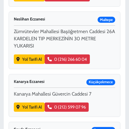
Neslihan Eczanesi
Maltepe
Zümrütevler Mahallesi Başöğretmen Caddesi 26A
KARDELEN TIP MERKEZİNİN 30 METRE
YUKARISI
Yol Tarifi Al
0 (216) 266 60 04
Kanarya Eczanesi
Küçükçekmece
Kanarya Mahallesi Güvercin Caddesi 7
Yol Tarifi Al
0 (212) 599 07 96