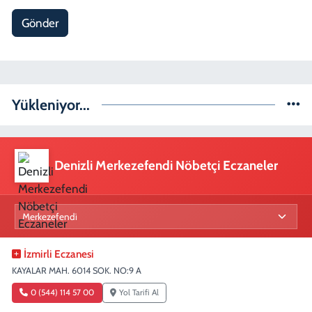
Gönder
Yükleniyor...
Denizli Merkezefendi Nöbetçi Eczaneler
İzmirli Eczanesi
KAYALAR MAH. 6014 SOK. NO:9 A
0 (544) 114 57 00
Yol Tarifi Al