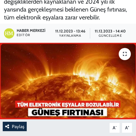
değişikliklerden kaynaklanan ve 2024 yılı ilk
yarısında gerçekleşmesi beklenen Güneş fırtınası,
tüm elektronik eşyalara zarar verebilir.
HABER MERKEZI
11.12.2023 - 13:46
11.12.2023 - 14:40
EDITÖR
YAYINLANMA
GÜNCELLEME
Paylaş
-
+
A
A