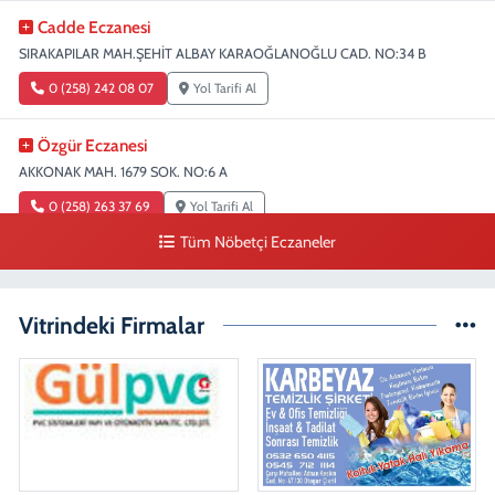
Cadde Eczanesi
SIRAKAPILAR MAH.ŞEHİT ALBAY KARAOĞLANOĞLU CAD. NO:34 B
0 (258) 242 08 07
Yol Tarifi Al
Özgür Eczanesi
AKKONAK MAH. 1679 SOK. NO:6 A
0 (258) 263 37 69
Yol Tarifi Al
Tüm Nöbetçi Eczaneler
Uzman Eczanesi
BAHÇELİEVLER MAH. 3007 SOK. NO:28 C
Vitrindeki Firmalar
0 (258) 262 02 93
Yol Tarifi Al
Sergen Eczanesi
SARAYLAR MAH. AHİ SİNAN CAD. NO:12 B
0 (551) 885 38 70
Yol Tarifi Al