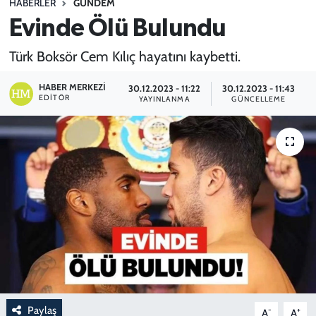
HABERLER
GÜNDEM
Evinde Ölü Bulundu
SPOR
Türk Boksör Cem Kılıç hayatını kaybetti.
TEKNOLOJİ
HABER MERKEZI
30.12.2023 - 11:22
30.12.2023 - 11:43
YAŞAM
EDITÖR
YAYINLANMA
GÜNCELLEME
Paylaş
-
+
A
A