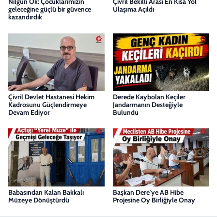
Nilgün Ök: Çocuklarımızın
Çivril Bekilli Arası En Kısa Yol
geleceğine güçlü bir güvence
Ulaşıma Açıldı
kazandırdık
Çivril Devlet Hastanesi Hekim
Derede Kaybolan Keçiler
Kadrosunu Güçlendirmeye
Jandarmanın Desteğiyle
Devam Ediyor
Bulundu
Babasından Kalan Bakkalı
Başkan Dere'ye AB Hibe
Müzeye Dönüştürdü
Projesine Oy Birliğiyle Onay