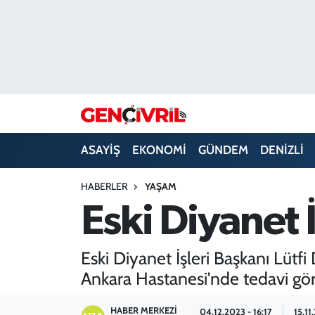
ASAYİŞ
Merkezefendi Hava Durumu
DENİZLİ
Merkezefendi Trafik Yoğunluk Haritası
EĞİTİM
Süper Lig Puan Durumu ve Fikstür
ASAYİŞ
EKONOMİ
GÜNDEM
DENİZLİ
EKONOMİ
Tüm Manşetler
HABERLER
YAŞAM
GÜNDEM
Son Dakika Haberleri
Eski Diyanet 
ULUSAL
Haber Arşivi
Eski Diyanet İşleri Başkanı Lütf
SAĞLIK
Ankara Hastanesi'nde tedavi gö
SİYASET
HABER MERKEZI
04.12.2023 - 16:17
15.11