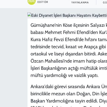
EDITÖR
YAYINLANMA
GÜ
SPOR
TEKNOLOJİ
Gümüşhane'nin Köse ilçesinin Salyaz
babası Mehmet Fehmi Efendi'den Kur'a
YAŞAM
Kurra Hafız Fevzi Efendi'de hıfzını t
tedrisinde tecvid, kıraat ve Arapça gibi 
ortaokul ve liseyi dışarıdan bitirdi. A
Özcan Mahallesi'nde imam hatip olar
İşleri Başkanlığının açtığı müftülük im
müftü yardımcılığı ve vaizlik yaptı.
Ankara'daki görevi sırasında Ankara Üni
birincilikle mezun olan Doğan, Din İşle
Başkan
Yardımcılığına tayin edildi. Diy