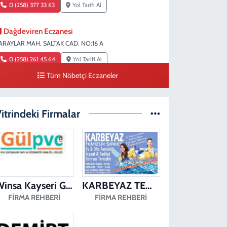
0 (258) 377 33 63
Yol Tarifi Al
Dağdeviren Eczanesi
ARAYLAR MAH. SALTAK CAD. NO:16 A
0 (258) 261 45 64
Yol Tarifi Al
Tüm Nöbetçi Eczaneler
Erdem Eczanesi
IRAKAPILAR MAH. ŞEHİT ALBAY KARAOĞLANOĞLU CAD.
O:28
itrindeki Firmalar
0 (258) 261 45 60
Yol Tarifi Al
Dişçioğlu Eczanesi
UMLUPINAR CAD. NO:28 A
0 (258) 265 32 91
Yol Tarifi Al
Winsa Kayseri Gül Pvc Pencere Kayseri Winsa
KARBEYAZ TEMİZLİK
FIRMA REHBERI
FIRMA REHBERI