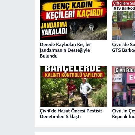
Derede Kaybolan Keçiler
Çivril'de S
Jandarmanın Desteğiyle
GTS Barkod
Bulundu
Çivril'de Hasat Öncesi Pestisit
Çivril'in Ç
Denetimleri Sıklaştı
Kepenk İnd