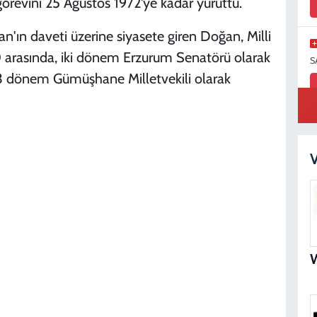
revini 25 Ağustos 1972'ye kadar yürüttü.
'ın daveti üzerine siyasete giren Doğan, Milli
arasında, iki dönem Erzurum Senatörü olarak
S
 3 dönem Gümüşhane Milletvekili olarak
S
N
V
D