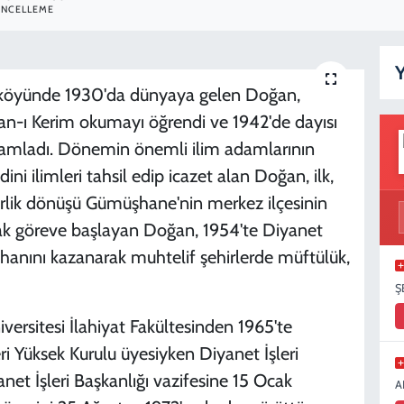
NCELLEME
Y
ı köyünde 1930'da dünyaya gelen Doğan,
n-ı Kerim okumayı öğrendi ve 1942'de dayısı
amamladı. Dönemin önemli ilim adamlarının
dini ilimleri tahsil edip icazet alan Doğan, ilk,
skerlik dönüşü Gümüşhane'nin merkez ilçesinin
ak göreve başlayan Doğan, 1954'te Diyanet
tihanını kazanarak muhtelif şehirlerde müftülük,
Ş
versitesi İlahiyat Fakültesinden 1965'te
ri Yüksek Kurulu üyesiyken Diyanet İşleri
anet İşleri Başkanlığı vazifesine 15 Ocak
A