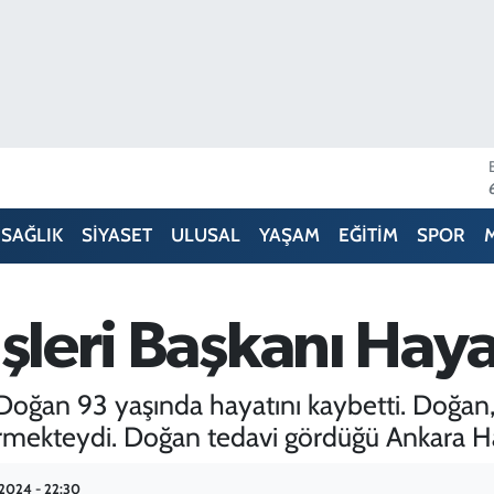
SAĞLIK
SİYASET
ULUSAL
YAŞAM
EĞİTİM
SPOR
İşleri Başkanı Haya
i Doğan 93 yaşında hayatını kaybetti. Doğan,
rmekteydi. Doğan tedavi gördüğü Ankara Has
.2024 - 22:30