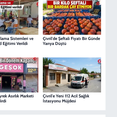
ulama Sistemleri ve
Çivril'de Şeftali Fiyatı Bir Günde
 Eğitimi Verildi
Yarıya Düştü
eyrek Asırlık Marketi
Çivril'e Yeni 112 Acil Sağlık
irdi
İstasyonu Müjdesi