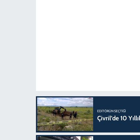
EDITÖRÜN SEÇTIĞI
Çivril’de 10 Yıl