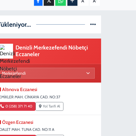
A
A
ükleniyor...
Denizli Merkezefendi Nöbetçi
Eczaneler
Altınova Eczanesi
EMİKLER MAH. CİNKAYA CAD. NO:37
0 (258) 371 71 40
Yol Tarifi Al
Özgen Eczanesi
DALET MAH. TUNA CAD. NO:11 A