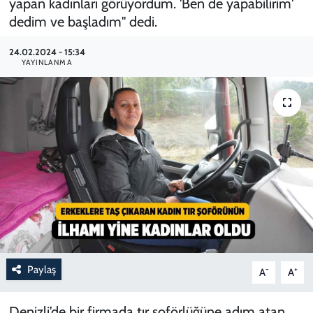
yapan kadınları görüyordum. 'Ben de yapabilirim'
dedim ve başladım" dedi.
24.02.2024 - 15:34
YAYINLANMA
Paylaş
-
+
A
A
Denizli’de bir firmada tır şoförlüğüne adım atan