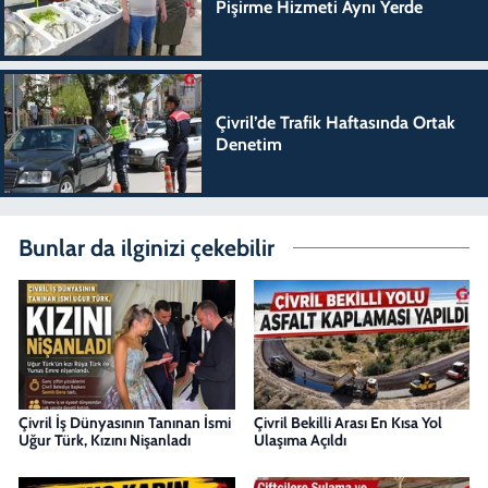
Pişirme Hizmeti Aynı Yerde
Çivril’de Trafik Haftasında Ortak
Denetim
Bunlar da ilginizi çekebilir
Çivril İş Dünyasının Tanınan İsmi
Çivril Bekilli Arası En Kısa Yol
Uğur Türk, Kızını Nişanladı
Ulaşıma Açıldı