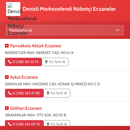
Denizli Merkezefendi Nöbetçi Eczaneler
Pamukkale Aktürk Eczanesi
BEREKETLER MAH. BEREKET CAD. NO:6 14
0 (258) 361 33 75
Yol Tarifi Al
Aykut Eczanesi
SARAYLAR MAH. HASTANE CAD. KONAK İŞ MRKEZİ NO:2 Z1
0 (258) 263 47 80
Yol Tarifi Al
Gökhan Eczanesi
SIRAKAPILAR MAH. 1773 SOK. NO:10 B
0 (258) 242 69 70
Yol Tarifi Al