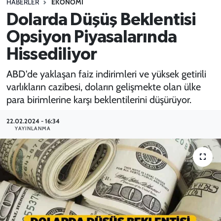
HABERLER
EKONOMI
Dolarda Düşüş Beklentisi
SPOR
Opsiyon Piyasalarında
TEKNOLOJİ
Hissediliyor
YAŞAM
ABD'de yaklaşan faiz indirimleri ve yüksek getirili
varlıkların cazibesi, doların gelişmekte olan ülke
para birimlerine karşı beklentilerini düşürüyor.
22.02.2024 - 16:34
YAYINLANMA