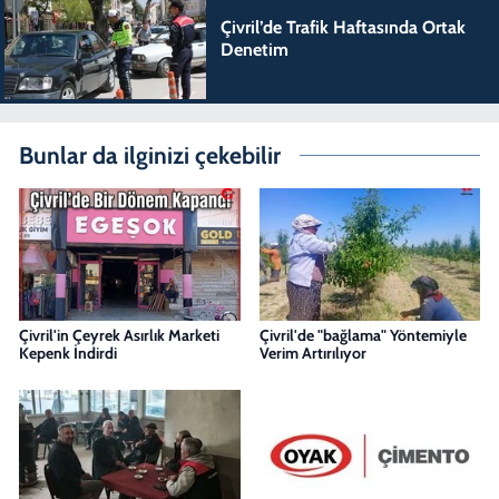
Çivril’de Trafik Haftasında Ortak
Denetim
Bunlar da ilginizi çekebilir
Çivril'in Çeyrek Asırlık Marketi
Çivril'de "bağlama" Yöntemiyle
Kepenk İndirdi
Verim Artırılıyor