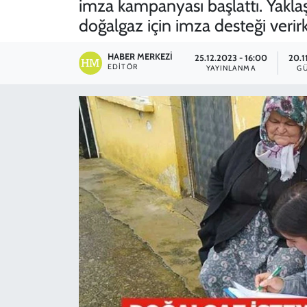
imza kampanyası başlattı. Yakl
doğalgaz için imza desteği verir
SPOR
HABER MERKEZI
TEKNOLOJİ
25.12.2023 - 16:00
20.1
EDITÖR
YAYINLANMA
G
YAŞAM