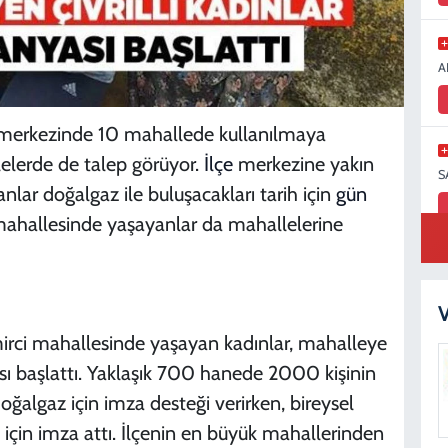
A
 merkezinde 10 mahallede kullanılmaya
elerde de talep görüyor.
İlçe
merkezine yakın
S
lar doğalgaz ile buluşacakları tarih için
gün
mahallesinde yaşayanlar da mahallelerine
S
N
V
irci mahallesinde yaşayan kadınlar, mahalleye
ı başlattı. Yaklaşık 700 hanede 2000 kişinin
algaz için imza desteği verirken, bireysel
D
için imza attı. İlçenin en büyük mahallerinden