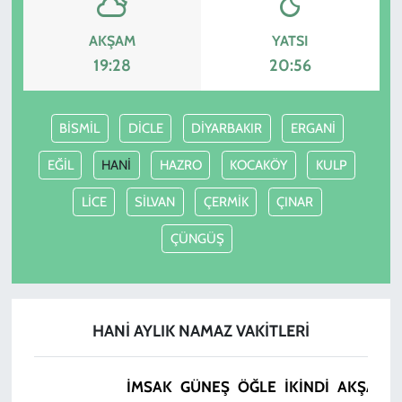
AKŞAM
YATSI
19:28
20:56
BİSMİL
DİCLE
DİYARBAKIR
ERGANİ
EĞİL
HANİ
HAZRO
KOCAKÖY
KULP
LİCE
SİLVAN
ÇERMİK
ÇINAR
ÇÜNGÜŞ
HANİ AYLIK NAMAZ VAKITLERI
İMSAK
GÜNEŞ
ÖĞLE
İKINDI
AKŞAM