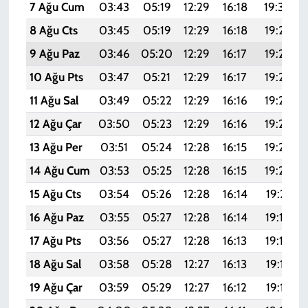
7 Ağu Cum
03:43
05:19
12:29
16:18
19:30
8 Ağu Cts
03:45
05:19
12:29
16:18
19:29
9 Ağu Paz
03:46
05:20
12:29
16:17
19:28
10 Ağu Pts
03:47
05:21
12:29
16:17
19:27
11 Ağu Sal
03:49
05:22
12:29
16:16
19:25
12 Ağu Çar
03:50
05:23
12:29
16:16
19:24
13 Ağu Per
03:51
05:24
12:28
16:15
19:23
14 Ağu Cum
03:53
05:25
12:28
16:15
19:22
15 Ağu Cts
03:54
05:26
12:28
16:14
19:21
16 Ağu Paz
03:55
05:27
12:28
16:14
19:19
17 Ağu Pts
03:56
05:27
12:28
16:13
19:18
18 Ağu Sal
03:58
05:28
12:27
16:13
19:17
19 Ağu Çar
03:59
05:29
12:27
16:12
19:15