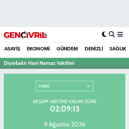
ASAYİŞ
Merkezefendi Hava Durumu
DENİZLİ
Merkezefendi Trafik Yoğunluk Haritası
ASAYİŞ
EKONOMİ
GÜNDEM
DENİZLİ
SAĞLIK
EĞİTİM
Süper Lig Puan Durumu ve Fikstür
Diyarbakir Hani Namaz Vakitleri
EKONOMİ
Tüm Manşetler
GÜNDEM
Son Dakika Haberleri
HANİ
ULUSAL
Haber Arşivi
AKŞAM VAKTINE KALAN SÜRE
02:09:13
SAĞLIK
9 Ağustos 2026
SİYASET