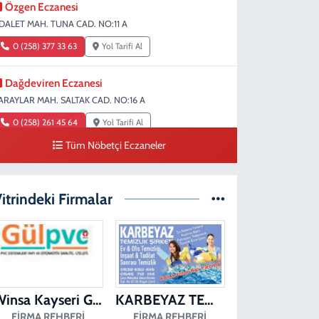
Özgen Eczanesi
DALET MAH. TUNA CAD. NO:11 A
0 (258) 377 33 63
Yol Tarifi Al
Dağdeviren Eczanesi
ARAYLAR MAH. SALTAK CAD. NO:16 A
0 (258) 261 45 64
Yol Tarifi Al
Tüm Nöbetçi Eczaneler
Erdem Eczanesi
IRAKAPILAR MAH. ŞEHİT ALBAY KARAOĞLANOĞLU CAD.
O:28
itrindeki Firmalar
0 (258) 261 45 60
Yol Tarifi Al
Dişçioğlu Eczanesi
UMLUPINAR CAD. NO:28 A
0 (258) 265 32 91
Yol Tarifi Al
Winsa Kayseri Gül Pvc Pencere Kayseri Winsa
KARBEYAZ TEMİZLİK
FIRMA REHBERI
FIRMA REHBERI