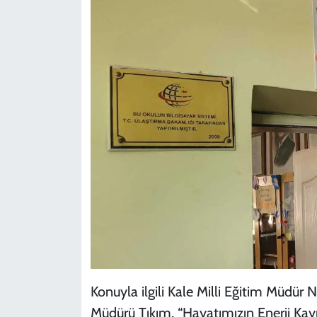
Konuyla ilgili Kale Milli Eğitim Müdür N
Müdürü Tıkım, “Hayatımızın Enerji Ka