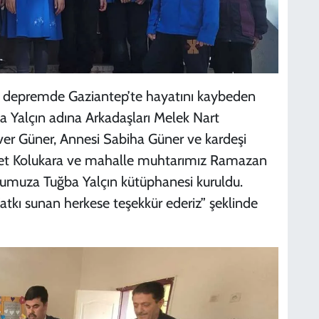
 depremde Gaziantep’te hayatını kaybeden
la Yalçın adına Arkadaşları Melek Nart
ver Güner, Annesi Sabiha Güner ve kardeşi
met Kolukara ve mahalle muhtarımız Ramazan
kulumuza Tuğba Yalçın kütüphanesi kuruldu.
tkı sunan herkese teşekkür ederiz” şeklinde