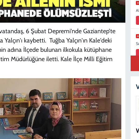
A
 vatandaş, 6 Şubat Depremi'nde Gaziantep’te
Yalçın'ı kaybetti. Tuğba Yalçın'ın Kale'deki
S
inin adına İlçede bulunan ilkokula kütüphane
tim Müdürlüğüne iletti. Kale İlçe Milli Eğitim
S
N
V
D