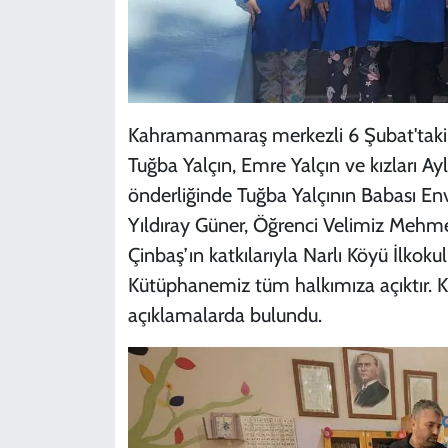
Kahramanmaraş merkezli 6 Şubat'taki
Tuğba Yalçın, Emre Yalçın ve kızları Ay
önderliğinde Tuğba Yalçının Babası En
Yıldıray Güner, Öğrenci Velimiz Meh
Çinbaş’ın katkılarıyla Narlı Köyü İlko
Kütüphanemiz tüm halkımıza açıktır. Ka
açıklamalarda bulundu.