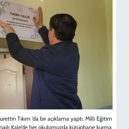
urettin Tıkım ’da bir açıklama yaptı. Milli Eğitim
ynağı Kale’de her okulumuzda kütüphane kurma