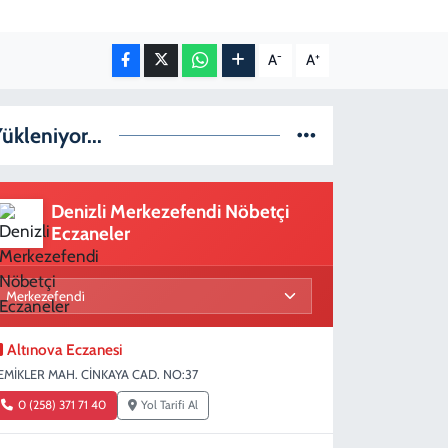
-
+
A
A
ükleniyor...
Denizli Merkezefendi Nöbetçi
Eczaneler
Altınova Eczanesi
EMİKLER MAH. CİNKAYA CAD. NO:37
0 (258) 371 71 40
Yol Tarifi Al