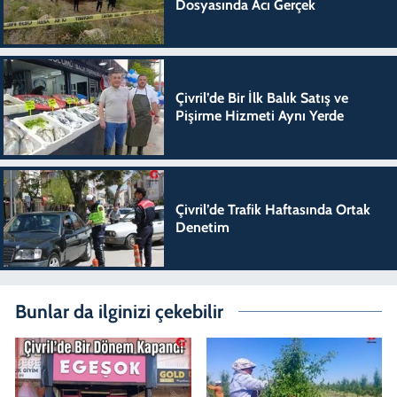
Dosyasında Acı Gerçek
Çivril’de Bir İlk Balık Satış ve
Pişirme Hizmeti Aynı Yerde
Çivril’de Trafik Haftasında Ortak
Denetim
Bunlar da ilginizi çekebilir