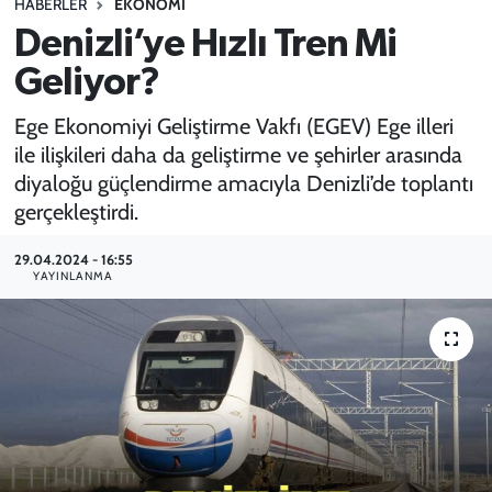
HABERLER
EKONOMI
Denizli’ye Hızlı Tren Mi
SPOR
Geliyor?
TEKNOLOJİ
Ege Ekonomiyi Geliştirme Vakfı (EGEV) Ege illeri
YAŞAM
ile ilişkileri daha da geliştirme ve şehirler arasında
diyaloğu güçlendirme amacıyla Denizli’de toplantı
gerçekleştirdi.
29.04.2024 - 16:55
YAYINLANMA