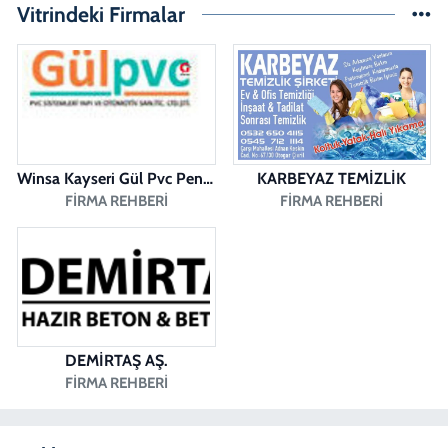
Merkezefendi Denizli
Vitrindeki Firmalar
0 (258) 241 70 82
Yol Tarifi Al
Ada Eczanesi
BAHÇELİEVLER MAH. BAHÇELİEVLER CAD. 3023 SOK. NO:71 B
0 (258) 377 67 62
Yol Tarifi Al
Winsa Kayseri Gül Pvc Pencere Kayseri Winsa
KARBEYAZ TEMİZLİK
Pamukkale Aktürk Eczanesi
FIRMA REHBERI
FIRMA REHBERI
Bereketler Mahallesi, Bereket Caddesi No:4 14 Merkezefendi Denizli
0 (258) 361 33 75
Yol Tarifi Al
Fatıh Eczanesi
Karaman Mahallesi, 1482 Sokak No:51 A Merkezefendi Denizli
0 (258) 241 70 08
Yol Tarifi Al
DEMİRTAŞ AŞ.
FIRMA REHBERI
Menekşe Eczanesi
Yenişafak Mahallesi, 1027.Sokak No:2 A Merkezefendi Denizli