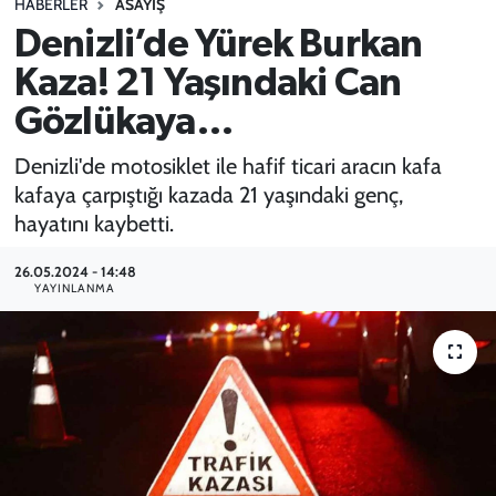
HABERLER
ASAYİŞ
Denizli’de Yürek Burkan
SPOR
Kaza! 21 Yaşındaki Can
TEKNOLOJİ
Gözlükaya…
YAŞAM
Denizli'de motosiklet ile hafif ticari aracın kafa
kafaya çarpıştığı kazada 21 yaşındaki genç,
hayatını kaybetti.
26.05.2024 - 14:48
YAYINLANMA