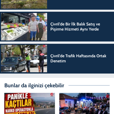
Çivril’de Bir İlk Balık Satış ve
Pişirme Hizmeti Aynı Yerde
Çivril’de Trafik Haftasında Ortak
Denetim
Bunlar da ilginizi çekebilir