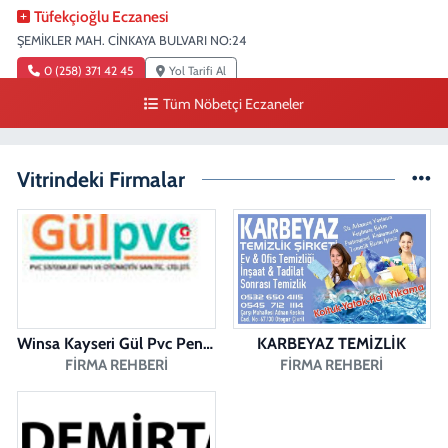
Tüfekçioğlu Eczanesi
ŞEMİKLER MAH. CİNKAYA BULVARI NO:24
0 (258) 371 42 45
Yol Tarifi Al
Tüm Nöbetçi Eczaneler
Duygu Eczanesi
Sırakapılar Mahallesi, Şehit Albay Karaoğlanoğlu Caddesi No:10 B
Merkezefendi Denizli
Vitrindeki Firmalar
0 (258) 241 70 82
Yol Tarifi Al
Ada Eczanesi
BAHÇELİEVLER MAH. BAHÇELİEVLER CAD. 3023 SOK. NO:71 B
0 (258) 377 67 62
Yol Tarifi Al
Winsa Kayseri Gül Pvc Pencere Kayseri Winsa
KARBEYAZ TEMİZLİK
Pamukkale Aktürk Eczanesi
FIRMA REHBERI
FIRMA REHBERI
Bereketler Mahallesi, Bereket Caddesi No:4 14 Merkezefendi Denizli
0 (258) 361 33 75
Yol Tarifi Al