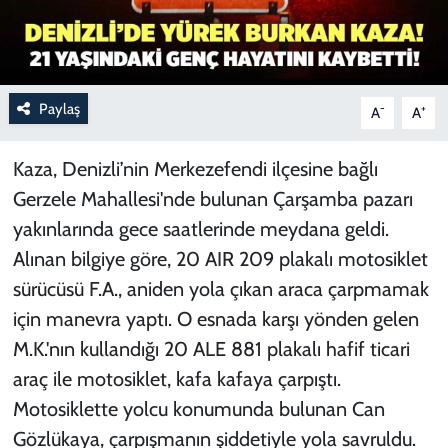
Paylaş
-
+
A
A
Kaza, Denizli’nin Merkezefendi ilçesine bağlı
Gerzele Mahallesi'nde bulunan Çarşamba pazarı
yakınlarında gece saatlerinde meydana geldi.
Alınan bilgiye göre, 20 AIR 209 plakalı motosiklet
sürücüsü F.A., aniden yola çıkan araca çarpmamak
için manevra yaptı. O esnada karşı yönden gelen
M.K.'nın kullandığı 20 ALE 881 plakalı hafif ticari
araç ile motosiklet, kafa kafaya çarpıştı.
Motosiklette yolcu konumunda bulunan Can
Gözlükaya, çarpışmanın şiddetiyle yola savruldu.